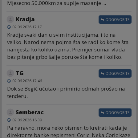
Mjesecno 50.000km za suplje mazanje ...
Kradja
ODGOVORITE
02.06.2026 17:17
Kradje svaki dan u svim institucijama, i to na
veliko. Narod nema pojma šta se radi ko kome šta
namjesta ko koliko uzima. Premijer sumar vlada
bez pitanja grbo šalje poruke šta kome i koliko.
TG
ODGOVORITE
02.06.2026 17:46
Dok se Begić ućutao i primirio odmah prošao na
tenderu.
Semberac
ODGOVORITE
02.06.2026 18:39
Pa naravno, mora neko pismen to kreirati kada je
direktor te banke nepismeni Coric. Neka Coric kaze