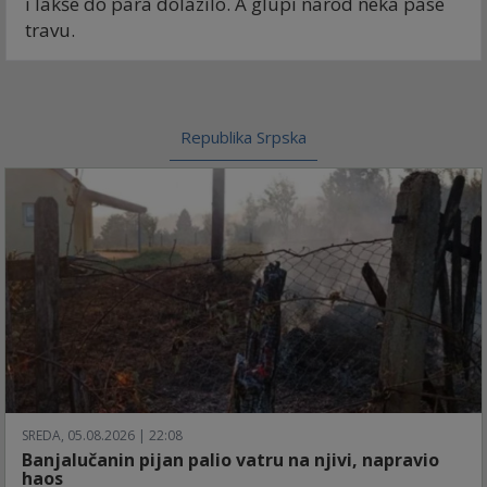
i lakše do para dolazilo. A glupi narod neka pase
travu.
Republika Srpska
SREDA, 05.08.2026 | 22:08
Banjalučanin pijan palio vatru na njivi, napravio
haos