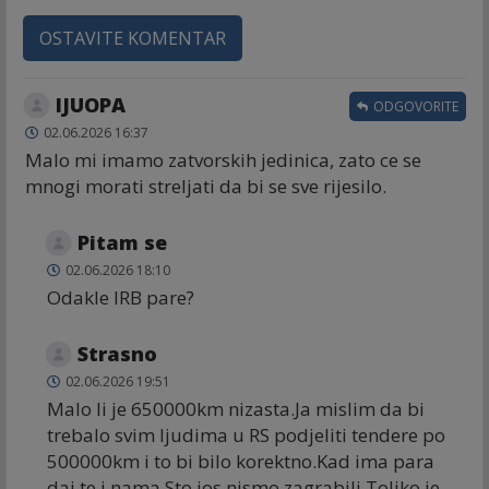
OSTAVITE KOMENTAR
IJUOPA
ODGOVORITE
02.06.2026 16:37
Malo mi imamo zatvorskih jedinica, zato ce se
mnogi morati streljati da bi se sve rijesilo.
Pitam se
02.06.2026 18:10
Odakle IRB pare?
Strasno
02.06.2026 19:51
Malo li je 650000km nizasta.Ja mislim da bi
trebalo svim ljudima u RS podjeliti tendere po
500000km i to bi bilo korektno.Kad ima para
daj te i nama.Sto jos nismo zagrabili.Toliko je