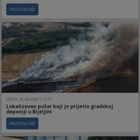
PROČITAJ VIŠE
SREDA, 05.08.2026 | 21:07
Lokalizovan požar koji je prijetio gradskoj
deponiji u Bijeljini
PROČITAJ VIŠE