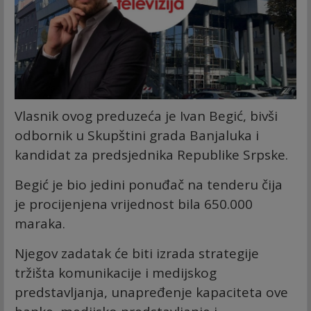
Vlasnik ovog preduzeća je Ivan Begić, bivši
odbornik u Skupštini grada Banjaluka i
kandidat za predsjednika Republike Srpske.
Begić je bio jedini ponuđač na tenderu čija
je procijenjena vrijednost bila 650.000
maraka.
Njegov zadatak će biti izrada strategije
tržišta komunikacije i medijskog
predstavljanja, unapređenje kapaciteta ove