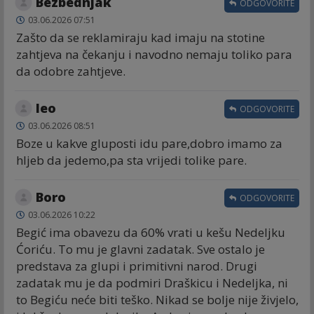
Bezbednjak
ODGOVORITE
03.06.2026 07:51
Zašto da se reklamiraju kad imaju na stotine
zahtjeva na čekanju i navodno nemaju toliko para
da odobre zahtjeve.
leo
ODGOVORITE
03.06.2026 08:51
Boze u kakve gluposti idu pare,dobro imamo za
hljeb da jedemo,pa sta vrijedi tolike pare.
Boro
ODGOVORITE
03.06.2026 10:22
Begić ima obavezu da 60% vrati u kešu Nedeljku
Ćoriću. To mu je glavni zadatak. Sve ostalo je
predstava za glupi i primitivni narod. Drugi
zadatak mu je da podmiri Draškicu i Nedeljka, ni
to Begiću neće biti teško. Nikad se bolje nije živjelo,