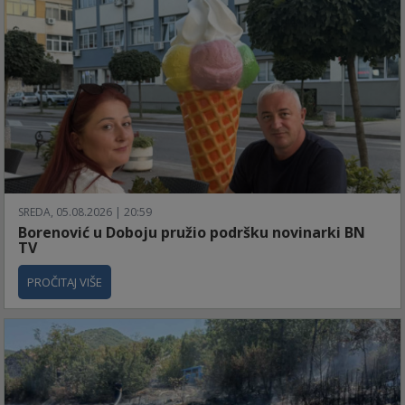
SREDA, 05.08.2026 | 20:59
Borenović u Doboju pružio podršku novinarki BN
TV
PROČITAJ VIŠE