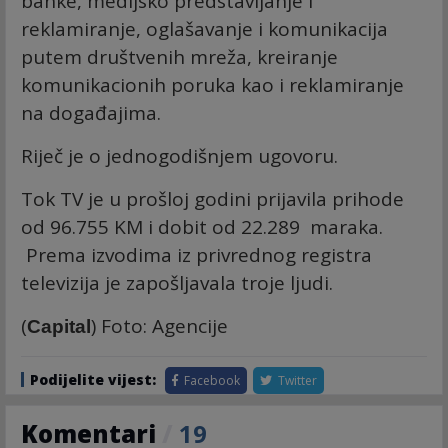
banke, medijsko predstavljanje i
reklamiranje, oglašavanje i komunikacija
putem društvenih mreža, kreiranje
komunikacionih poruka kao i reklamiranje
na događajima.
Riječ je o jednogodišnjem ugovoru.
Tok TV je u prošloj godini prijavila prihode
od 96.755 KM i dobit od 22.289 maraka.
Prema izvodima iz privrednog registra
televizija je zapošljavala troje ljudi.
(
) Foto: Agencije
Capital
Podijelite vijest:
Facebook
Twitter
Komentari
/
19