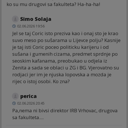
ko su mu drugovi sa fakulteta? Ha-ha-ha!
Simo Solaja
02.06.2026 19:56
Jel se taj Coric isto preziva kao i onaj sto je krao
suvo meso po sušarama u Lijevce polju? Kasnije
je taj isti Coric poceo politicku karijeru i od
sušana i gumenih cizama, predmet sprdnje po
seoskim kafanama, preobukao u odjela iz
Zenita a sada se oblaci u ZG i BG. Vjerovatno su
rodjaci jer im je njuska lopovska a mozda je
rijec o istoj osobi. Ko zna?
perica
02.06.2026 20:45
Pa,nema ni bivsi direktor IRB Vrhovac, drugova
sa fakulteta....