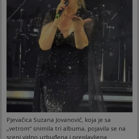
Pjevačica Suzana Jovanović, koja je sa
„vetrom“ snimila tri albuma, pojavila se na
sceni vidno uzbuđena i preplavljena