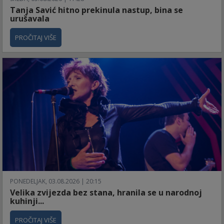
Tanja Savić hitno prekinula nastup, bina se
urušavala
PROČITAJ VIŠE
PONEDELJAK, 03.08.2026 | 20:15
Velika zvijezda bez stana, hranila se u narodnoj
kuhinji...
PROČITAJ VIŠE