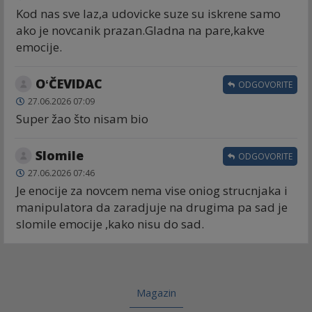
Kod nas sve laz,a udovicke suze su iskrene samo
ako je novcanik prazan.Gladna na pare,kakve
emocije.
OʻČEVIDAC
ODGOVORITE
27.06.2026 07:09
Super žao što nisam bio
Slomile
ODGOVORITE
27.06.2026 07:46
Je enocije za novcem nema vise oniog strucnjaka i
manipulatora da zaradjuje na drugima pa sad je
slomile emocije ,kako nisu do sad.
Magazin