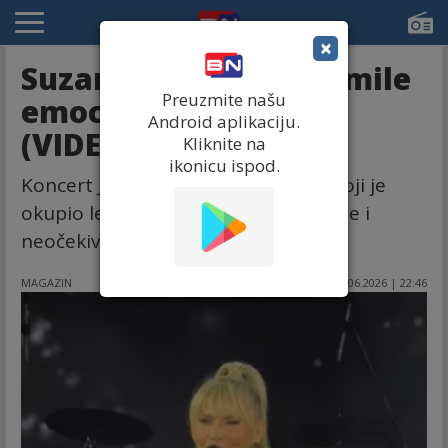
×
Suzanu Jovanović slomile
Preuzmite našu
emocije na koncertu
Android aplikaciju.
(VIDEO)
Kliknite na
ikonicu ispod.
Koncert Južnog vetra u Beogradu, koji je
okupio legendarne izvođače, donio je i
neočekivane emotivne momente.
MAGAZIN
26.06.2026 | 22:46