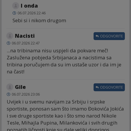
I onda
06.07.2026 22:46
Sebi si i nikom drugom
Nacisti
ODGOVORITE
06.07.2026 22:47
...na tribinama nisu uspjeli da pokvare meč!
Zaslužena pobjeda Srbijanaca a nacistima sa
tribina poručujem da su im ustaše uzor i da im je
na čast!
Gile
ODGOVORITE
06.07.2026 23:06
Uvijek i u svemu navijam za Srbiju i srpske
sportiste, ponosan sam što imamo Đokovića Jokića
i sve druge sportiste kao i što smo narod Nikole
Tesle, Mihajla Pupina, Milankovića i svih drugih
poznatih ličnosti koje su dale veliki doprinos