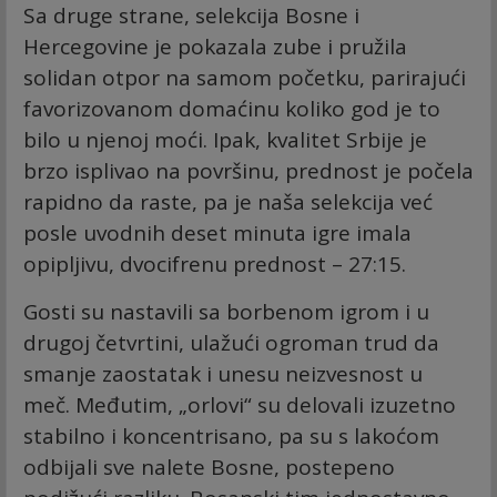
Sa druge strane, selekcija Bosne i
Hercegovine je pokazala zube i pružila
solidan otpor na samom početku, parirajući
favorizovanom domaćinu koliko god je to
bilo u njenoj moći. Ipak, kvalitet Srbije je
brzo isplivao na površinu, prednost je počela
rapidno da raste, pa je naša selekcija već
posle uvodnih deset minuta igre imala
opipljivu, dvocifrenu prednost – 27:15.
Gosti su nastavili sa borbenom igrom i u
drugoj četvrtini, ulažući ogroman trud da
smanje zaostatak i unesu neizvesnost u
meč. Međutim, „orlovi“ su delovali izuzetno
stabilno i koncentrisano, pa su s lakoćom
odbijali sve nalete Bosne, postepeno