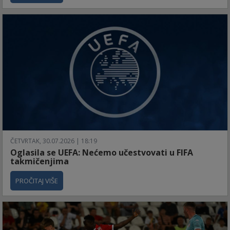
ČETVRTAK, 30.07.2026 | 18:19
Oglasila se UEFA: Nećemo učestvovati u FIFA
takmičenjima
PROČITAJ VIŠE