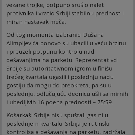
vezane trojke, potpuno srušio nalet
protivnika i vratio Srbiji stabilnu prednost i
miran nastavak meča.
Od tog momenta izabranici Dušana
Alimpijevića ponovo su ubacili u veću brzinu
i preuzeli potpunu kontrolu nad
dešavanjima na parketu. Reprezentativci
Srbije su autoritativnom igrom u finišu
trećeg kvartala ugasili i poslednju nadu
gostiju da mogu do preokreta, pa su u
poslednju, odlučujuću deonicu ušli sa mirnih
i ubedljivih 16 poena prednosti – 75:59.
Košarkaši Srbije nisu spuštali gas ni u
poslednjem kvartalu. Srbija je rutinski
kontrolisala dešavanja na parketu, zadržala