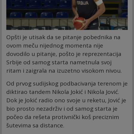
Opšti je utisak da se pitanje pobednika na
ovom meču nijednog momenta nije
dovodilo u pitanje, pošto je reprezentacija
Srbije od samog starta nametnula svoj
ritam i zaigrala na izuzetno visokom nivou.
Od prvog sudijskog podbacivanja terenom je
diktirao tandem Nikola Jokić i Nikola Jović.
Dok je Jokić radio ono svoje u reketu, Jović je
bio prosto nezadrživ i od samog starta je
počeo da rešeta protivnički koš preciznim
šutevima sa distance.