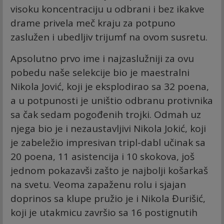
visoku koncentraciju u odbrani i bez ikakve
drame privela meč kraju za potpuno
zaslužen i ubedljiv trijumf na ovom susretu.
Apsolutno prvo ime i najzaslužniji za ovu
pobedu naše selekcije bio je maestralni
Nikola Jović, koji je eksplodirao sa 32 poena,
a u potpunosti je uništio odbranu protivnika
sa čak sedam pogođenih trojki. Odmah uz
njega bio je i nezaustavljivi Nikola Jokić, koji
je zabeležio impresivan tripl-dabl učinak sa
20 poena, 11 asistencija i 10 skokova, još
jednom pokazavši zašto je najbolji košarkaš
na svetu. Veoma zapaženu rolu i sjajan
doprinos sa klupe pružio je i Nikola Đurišić,
koji je utakmicu završio sa 16 postignutih