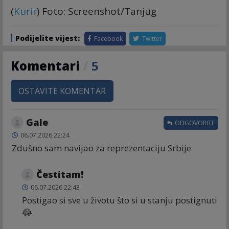
(
Kurir
) Foto: Screenshot/Tanjug
Podijelite vijest:
Facebook
Twitter
Komentari
/
5
OSTAVITE KOMENTAR
Gale
ODGOVORITE
06.07.2026 22:24
Zdušno sam navijao za reprezentaciju Srbije
Čestitam!
06.07.2026 22:43
Postigao si sve u životu što si u stanju postignuti
😂