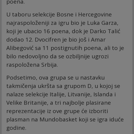
poena.
U taboru selekcije Bosne i Hercegovine
najraspoloženiji za igru bio je Luka Garza,
koji je ubacio 16 poena, dok je Darko Talić
dodao 12. Dvocifren je bio još i Amar
Alibegović sa 11 postignutih poena, ali to je
bilo nedovoljno da se ozbiljnije ugrozi
raspoložena Srbija.
Podsetimo, ova grupa se u nastavku
takmičenja ukršta sa grupom D, u kojoj se
nalaze selekcije Italije, Litvanije, Islanda i
Velike Britanije, a tri najbolje plasirane
reprezentacije iz ove grupe će izboriti
plasman na Mundobasket koji se igra iduće
godine.