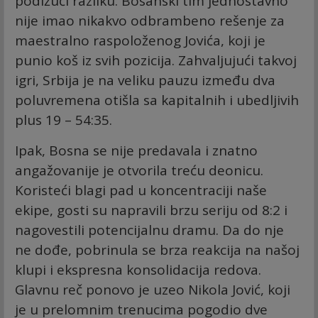
podižući razliku. Bosanski tim jednostavno
nije imao nikakvo odbrambeno rešenje za
maestralno raspoloženog Jovića, koji je
punio koš iz svih pozicija. Zahvaljujući takvoj
igri, Srbija je na veliku pauzu između dva
poluvremena otišla sa kapitalnih i ubedljivih
plus 19 – 54:35.
Ipak, Bosna se nije predavala i znatno
angažovanije je otvorila treću deonicu.
Koristeći blagi pad u koncentraciji naše
ekipe, gosti su napravili brzu seriju od 8:2 i
nagovestili potencijalnu dramu. Da do nje
ne dođe, pobrinula se brza reakcija na našoj
klupi i ekspresna konsolidacija redova.
Glavnu reč ponovo je uzeo Nikola Jović, koji
je u prelomnim trenucima pogodio dve