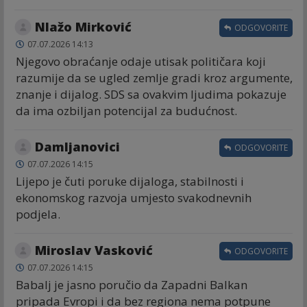
Nlažo Mirković
ODGOVORITE
07.07.2026 14:13
Njegovo obraćanje odaje utisak političara koji
razumije da se ugled zemlje gradi kroz argumente,
znanje i dijalog. SDS sa ovakvim ljudima pokazuje
da ima ozbiljan potencijal za budućnost.
Damljanovici
ODGOVORITE
07.07.2026 14:15
Lijepo je čuti poruke dijaloga, stabilnosti i
ekonomskog razvoja umjesto svakodnevnih
podjela.
Miroslav Vasković
ODGOVORITE
07.07.2026 14:15
Babalj je jasno poručio da Zapadni Balkan
pripada Evropi i da bez regiona nema potpune