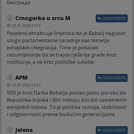
Београда
Crnogorka u srcu M
ODGOVORITE
07.07.2026 14:12
Posebno ohrabruje činjenica da je Babalj naglasio
ulogu parlamentarne saradnje kao temelja
evropskih integracija. Time je pokazao
razumijevanje da se trajna rješenja grade kroz
institucije, a ne kroz političke sukobe.
APM
ODGOVORITE
07.07.2026 14:12
SDS je kroz Darka Babalja poslao jasnu poruku da
Republika Srpska i BiH trebaju biti dio savremenih
evropskih tokova. To je politika razvoja, stabilnosti
i odgovornosti prema budućim generacijama.
Jelena
ODGOVORITE