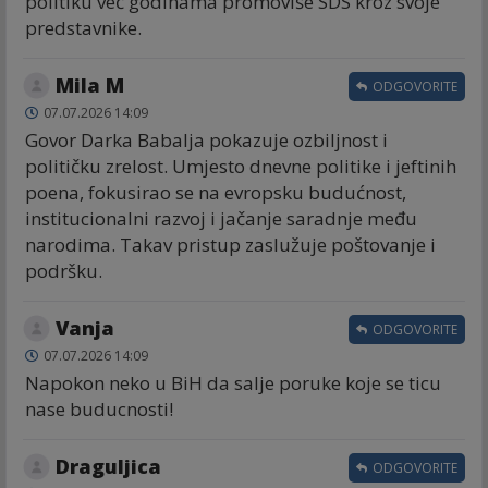
politiku već godinama promoviše SDS kroz svoje
predstavnike.
Mila M
ODGOVORITE
07.07.2026 14:09
Govor Darka Babalja pokazuje ozbiljnost i
političku zrelost. Umjesto dnevne politike i jeftinih
poena, fokusirao se na evropsku budućnost,
institucionalni razvoj i jačanje saradnje među
narodima. Takav pristup zaslužuje poštovanje i
podršku.
Vanja
ODGOVORITE
07.07.2026 14:09
Napokon neko u BiH da salje poruke koje se ticu
nase buducnosti!
Draguljica
ODGOVORITE