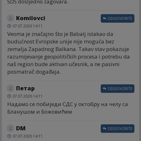
SDS dosljedno zagovara.
Komilovci
ODGOVORITE
07.07.2026 14:11
Veoma je značajno što je Babalj istakao da
budućnost Evropske unije nije moguća bez
zemalja Zapadnog Balkana. Takav stav pokazuje
razumijevanje geopolitičkih procesa i potrebu da
naš region bude aktivan učesnik, a ne pasivni
posmatrač događaja.
Петар
ODGOVORITE
07.07.2026 14:11
Надамо се побиједи СДС у октобру на челу са
Бланушом и Божовићем
DM
ODGOVORITE
07.07.2026 14:11