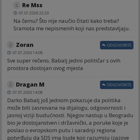
Re Mss
07.07.2026 22:20
Na čemu? Što nije naučio čitati kako treba?
Sramota me nepismenih koji nas predstavljaju.
Zoran
ODGOVORITE
07.07.2026 14:08
Sve super rečeno, Babalj jedini političar s ovih
prostora dostojan ovog mjesta
Dragan M
ODGOVORITE
07.07.2026 14:08
Darko Babalj još jednom pokazuje da politika
može biti zasnovana na dijalogu, odgovornosti i
jasnoj viziji budućnosti. Njegov nastup u Beogradu
bio je dostojanstven i državnički, a poruke koje je
poslao o evropskom putu i saradnji regiona
potvrđuju da SDS ima ljude koji razumiju izazove