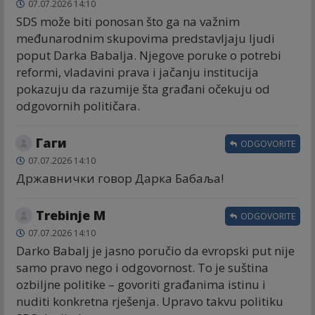
07.07.2026 14:10
SDS može biti ponosan što ga na važnim
međunarodnim skupovima predstavljaju ljudi
poput Darka Babalja. Njegove poruke o potrebi
reformi, vladavini prava i jačanju institucija
pokazuju da razumije šta građani očekuju od
odgovornih političara.
Гаги
ODGOVORITE
07.07.2026 14:10
Државнички говор Дарка Бабаља!
Trebinje M
ODGOVORITE
07.07.2026 14:10
Darko Babalj je jasno poručio da evropski put nije
samo pravo nego i odgovornost. To je suština
ozbiljne politike – govoriti građanima istinu i
nuditi konkretna rješenja. Upravo takvu politiku