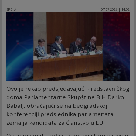
SRBIJA
07.07.2026 | 14:02
Ovo je rekao predsjedavajući Predstavničkog
doma Parlamentarne Skupštine BiH Darko
Babalj, obraćajući se na beogradskoj
konferenciji predsjednika parlamenata
zemalja kandidata za članstvo u EU.
On je rekao da dolazi iz Bosne i Hercegovine,