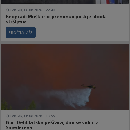
ČETVRTAK, 06.08.2026 | 22:40
Beograd: Muškarac preminuo poslije uboda
stršljena
PROČITAJ VIŠE
ČETVRTAK, 06.08.2026 | 19:55
Gori Deliblatska peščara, dim se vidi i iz
Smedereva