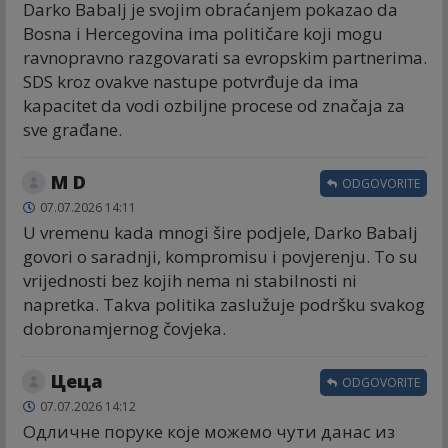
Darko Babalj je svojim obraćanjem pokazao da
Bosna i Hercegovina ima političare koji mogu
ravnopravno razgovarati sa evropskim partnerima.
SDS kroz ovakve nastupe potvrđuje da ima
kapacitet da vodi ozbiljne procese od značaja za
sve građane.
M D
ODGOVORITE
07.07.2026 14:11
U vremenu kada mnogi šire podjele, Darko Babalj
govori o saradnji, kompromisu i povjerenju. To su
vrijednosti bez kojih nema ni stabilnosti ni
napretka. Takva politika zaslužuje podršku svakog
dobronamjernog čovjeka.
Цеца
ODGOVORITE
07.07.2026 14:12
Одличне поруке које можемо чути данас из