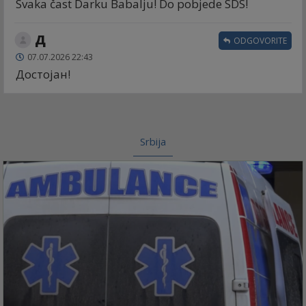
Svaka čast Darku Babalju! Do pobjede SDS!
Д
ODGOVORITE
07.07.2026 22:43
Достојан!
Srbija