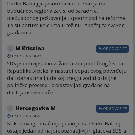
Darko Babalj je jasno stavio do znanja da
budućnost regiona zavisi od saradnje,
međusobnog poštovanja i spremnosti na reforme.
To su poruke koje imaju težinu i značaj za svakog
građanina.
M Kristina
ODGOVORITE
07.07.2026 14:26
SDS je oduvijek bio važan faktor političkog života
Republike Srpske, a nastupi poput ovog potvrđuju
da i danas ima ljude koji mogu voditi ozbiljne
političke procese i predstavljati građane na
dostojanstven način.
Hercegovka M
ODGOVORITE
07.07.2026 14:27
Nakon ovog obraćanja jasno je da Darko Babalj
ostaje jedan od najprepoznatljivijih glasova SDS-a