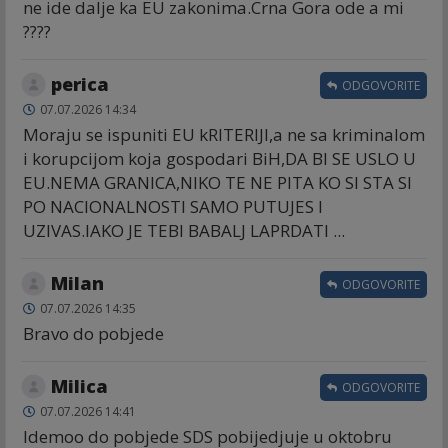
ne ide dalje ka EU zakonima.Crna Gora ode a mi
????
perica
ODGOVORITE
07.07.2026 14:34
Moraju se ispuniti EU kRITERIJI,a ne sa kriminalom
i korupcijom koja gospodari BiH,DA BI SE USLO U
EU.NEMA GRANICA,NIKO TE NE PITA KO SI STA SI
PO NACIONALNOSTI SAMO PUTUJES I
UZIVAS.lAKO JE TEBI BABALJ LAPRDATI ...
Milan
ODGOVORITE
07.07.2026 14:35
Bravo do pobjede
Milica
ODGOVORITE
07.07.2026 14:41
Idemoo do pobjede SDS pobijedjuje u oktobru