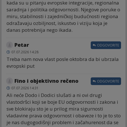
kada su u pitanju evropske integracije, regionalna
saradnja i politika odgovornosti. Njegove poruke o
miru, stabilnosti i zajedničkoj budućnosti regiona
odražavaju ozbiljnost, iskustvo i viziju koja je
danas potrebnija nego ikada.
Petar
ODGOVORITE
07.07.2026 14:28
Treba nam nova vlast posle oktobra da bi ubrzala
evropski put
Fino i objektivno rečeno
ODGOVORITE
07.07.2026 14:31
Ali neće Dodo i Dodici slušati a ni ovi drugi
vlastodršci koji se boje EU odgovornosti i zakona i
sve blokiraju sto je u prilog mira sigurnosti
vladavine prava odgovornost i obaveze i to je to sto
je nas dugogodišnji problem i začahurenost da se