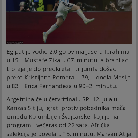
Egipat je vodio 2:0 golovima Jasera Ibrahima
u 15. i Mustafe Zika u 67. minutu, a branilac
trofeja je do preokreta i trijumfa došao
preko Kristijana Romera u 79, Lionela Mesija
u 83. i Enca Fernandeza u 90+2. minutu.
Argetnina će u četvrtfinalu SP, 12. jula u
Kanzas Sitiju, igrati protiv pobednika meča
između Kolumbije i Švajcarske, koji je na
programu večeras od 22 sata. Afrička
selekcija je povela u 15. minutu, Marvan Atija