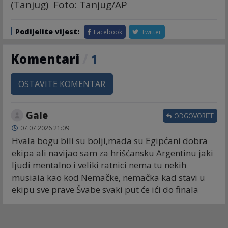
(Tanjug) Foto: Tanjug/AP
Podijelite vijest:
Facebook
Twitter
Komentari
/
1
OSTAVITE KOMENTAR
Gale
ODGOVORITE
07.07.2026 21:09
Hvala bogu bili su bolji,mada su Egipćani dobra
ekipa ali navijao sam za hrišćansku Argentinu jaki
ljudi mentalno i veliki ratnici nema tu nekih
musiaia kao kod Nemačke, nemačka kad stavi u
ekipu sve prave Švabe svaki put će ići do finala