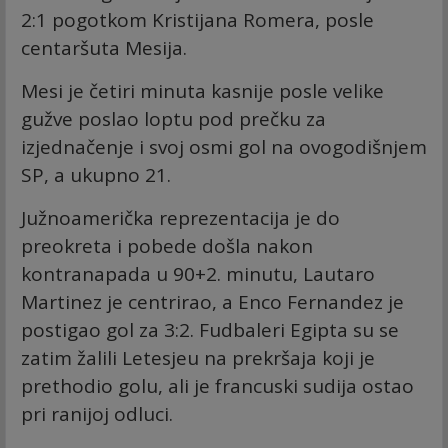
2:1 pogotkom Kristijana Romera, posle
centaršuta Mesija.
Mesi je četiri minuta kasnije posle velike
gužve poslao loptu pod prečku za
izjednačenje i svoj osmi gol na ovogodišnjem
SP, a ukupno 21.
Južnoamerička reprezentacija je do
preokreta i pobede došla nakon
kontranapada u 90+2. minutu, Lautaro
Martinez je centrirao, a Enco Fernandez je
postigao gol za 3:2. Fudbaleri Egipta su se
zatim žalili Letesjeu na prekršaja koji je
prethodio golu, ali je francuski sudija ostao
pri ranijoj odluci.