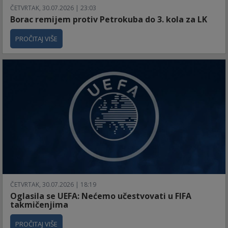
ČETVRTAK, 30.07.2026 | 23:03
Borac remijem protiv Petrokuba do 3. kola za LK
PROČITAJ VIŠE
ČETVRTAK, 30.07.2026 | 18:19
Oglasila se UEFA: Nećemo učestvovati u FIFA
takmičenjima
PROČITAJ VIŠE