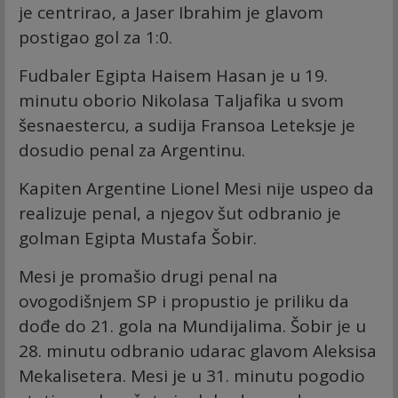
je centrirao, a Jaser Ibrahim je glavom
postigao gol za 1:0.
Fudbaler Egipta Haisem Hasan je u 19.
minutu oborio Nikolasa Taljafika u svom
šesnaestercu, a sudija Fransoa Leteksje je
dosudio penal za Argentinu.
Kapiten Argentine Lionel Mesi nije uspeo da
realizuje penal, a njegov šut odbranio je
golman Egipta Mustafa Šobir.
Mesi je promašio drugi penal na
ovogodišnjem SP i propustio je priliku da
dođe do 21. gola na Mundijalima. Šobir je u
28. minutu odbranio udarac glavom Aleksisa
Mekalisetera. Mesi je u 31. minutu pogodio