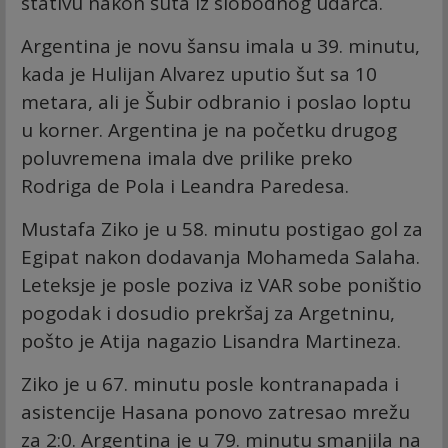
stativu nakon šuta iz slobodnog udarca.
Argentina je novu šansu imala u 39. minutu,
kada je Hulijan Alvarez uputio šut sa 10
metara, ali je Šubir odbranio i poslao loptu
u korner. Argentina je na početku drugog
poluvremena imala dve prilike preko
Rodriga de Pola i Leandra Paredesa.
Mustafa Ziko je u 58. minutu postigao gol za
Egipat nakon dodavanja Mohameda Salaha.
Leteksje je posle poziva iz VAR sobe poništio
pogodak i dosudio prekršaj za Argetninu,
pošto je Atija nagazio Lisandra Martineza.
Ziko je u 67. minutu posle kontranapada i
asistencije Hasana ponovo zatresao mrežu
za 2:0. Argentina je u 79. minutu smanjila na