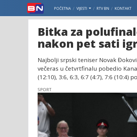
POČETNA
VIJESTI
RTV BN
KONTAKT
Bitka za polufina
nakon pet sati ig
Najbolji srpski teniser Novak Đokovi
večeras u četvrtfinalu pobedio Kana
(12:10), 3:6, 6:3, 6:7 (4:7), 7:6 (10:4) 
SPORT