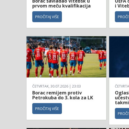
Borac savladao Vitebsk u
UEFA o
prvom meču kvalifikacija
i Vite
PROČITAJ VIŠE
PROČIT
ČETVRTAK, 30.07.2026 | 23:03
ČETVRTAK
Borac remijem protiv
Oglas
Petrokuba do 3. kola za LK
učestv
takmi
PROČITAJ VIŠE
PROČIT