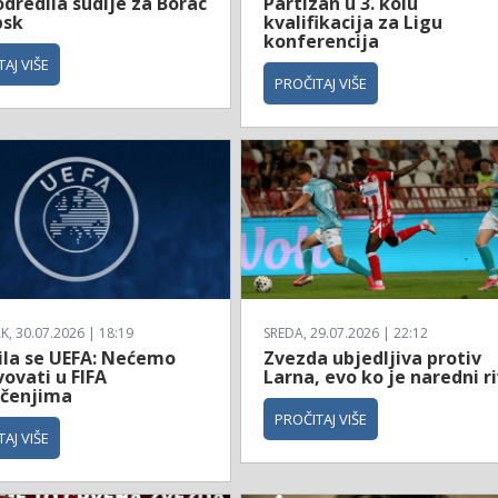
dredila sudije za Borac
Partizan u 3. kolu
bsk
kvalifikacija za Ligu
konferencija
AJ VIŠE
PROČITAJ VIŠE
, 30.07.2026 | 18:19
SREDA, 29.07.2026 | 22:12
ila se UEFA: Nećemo
Zvezda ubjedljiva protiv
ovati u FIFA
Larna, evo ko je naredni ri
čenjima
PROČITAJ VIŠE
AJ VIŠE