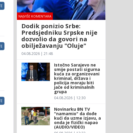
E
NAJVIŠE KOMENTARA
Dodik ponizio Srbe:
Predsjedniku Srpske nije
dozvolio da govori na
obilježavanju "Oluje"
E
04.08.2026 | 21:48
Istočno Sarajevo ne
smije postati sigurna
kuća za organizovani
kriminal, država i
policija moraju biti
jače od kriminalnih
grupa
04.08.2026 | 12:30
E
Novinarku BN TV
"namamio" da dođe
kući da uzme izjavu, a
onda je fizički napao
(AUDIO/VIDEO)