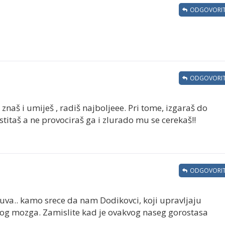
ODGOVORIT
ODGOVORIT
naš i umiješ , radiš najboljeee. Pri tome, izgaraš do
titaš a ne provociraš ga i zlurado mu se cerekaš!!
ODGOVORIT
cuva.. kamo srece da nam Dodikovci, koji upravljaju
og mozga. Zamislite kad je ovakvog naseg gorostasa