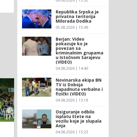
06.08.2026 | 13:32
Republika Srpska je
privatna teritorija
Milorada Dodika
05.08.2026 | 15:49
Berjan: Video
pokazuje ko je
povezan sa
kriminalnim grupama
u Istočnom Sarajevu
(VIDEO)
04.08.2026 | 14:40
Novinarska ekipa BN
TV iz Doboja
napadnuta verbalno i
fizički (VIDEO)
04.08.2026 | 13:18
Osiguranje odbilo
isplatu štete na
vozilu koje je slupala
Anja
04.08.2026 | 15:23