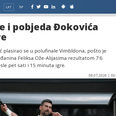
LAT
ЋР
le i pobjeda Đokovića
re
ć plasirao se u polufinale Vimbldona, pošto je
đanina Feliksa Ože-Alijasima rezultatom 7:6
posle pet sati i 15 minuta igre.
08.07.2026 | 00