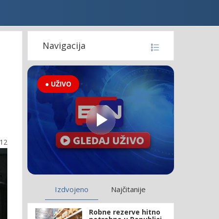
Navigacija
● UŽIVO
:12
Izdvojeno
Najčitanije
Robne rezerve hitno