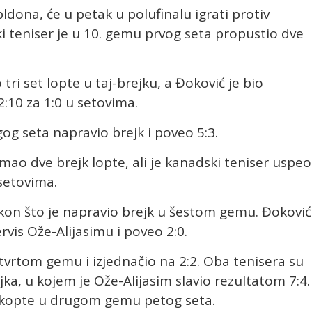
ona, će u petak u polufinalu igrati protiv
ki teniser je u 10. gemu prvog seta propustio dve
tri set lopte u taj-brejku, a Đoković je bio
2:10 za 1:0 u setovima.
g seta napravio brejk i poveo 5:3.
ao dve brejk lopte, ali je kanadski teniser uspeo
 setovima.
nakon što je napravio brejk u šestom gemu. Đoković
rvis Ože-Alijasimu i poveo 2:0.
etvrtom gemu i izjednačio na 2:2. Oba tenisera su
jka, u kojem je Ože-Alijasim slavio rezultatom 7:4.
jk kopte u drugom gemu petog seta.