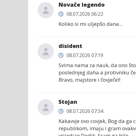
Novače legendo
08.07.2026 06:22
Koliko si mi uljepšo dana...
disident
08.07.2026 07:19
Svima nama za nauk, da ono što z
poslednjeg daha a protivniku čes
Bravo, majstore i čovječe!!
Stojan
08.07.2026 07:34
Kakavvje ovo covjek, Bog da ga 
republikom, imaju i gram ovakv
vrijedjao Dodik. Sram ga bilo.