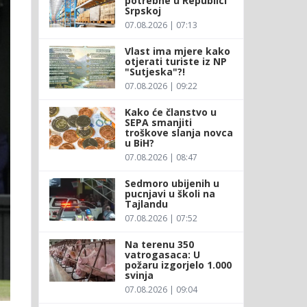
potrebne u Republici
Srpskoj
07.08.2026 | 07:13
Vlast ima mjere kako
otjerati turiste iz NP
"Sutjeska"?!
07.08.2026 | 09:22
Kako će članstvo u
SEPA smanjiti
troškove slanja novca
u BiH?
07.08.2026 | 08:47
Sedmoro ubijenih u
pucnjavi u školi na
Tajlandu
07.08.2026 | 07:52
Na terenu 350
vatrogasaca: U
požaru izgorjelo 1.000
svinja
07.08.2026 | 09:04