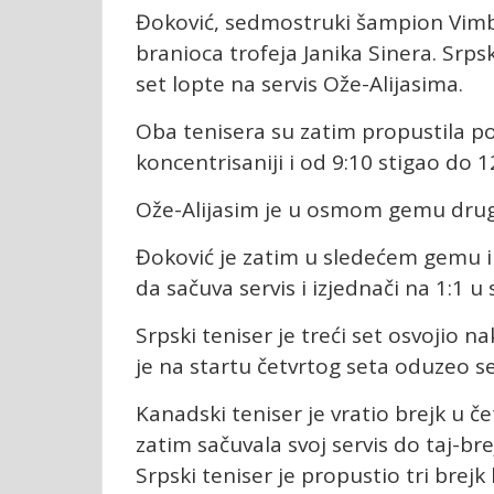
Đoković, sedmostruki šampion Vimbld
branioca trofeja Janika Sinera. Srps
set lopte na servis Ože-Alijasima.
Oba tenisera su zatim propustila po 
koncentrisaniji i od 9:10 stigao do 1
Ože-Alijasim je u osmom gemu drugo
Đoković je zatim u sledećem gemu im
da sačuva servis i izjednači na 1:1 u
Srpski teniser je treći set osvojio 
je na startu četvrtog seta oduzeo se
Kanadski teniser je vratio brejk u č
zatim sačuvala svoj servis do taj-bre
Srpski teniser je propustio tri bre