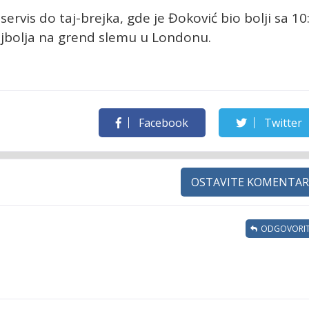
ervis do taj-brejka, gde je Đoković bio bolji sa 10
ajbolja na grend slemu u Londonu.
Facebook
Twitter
OSTAVITE KOMENTAR
ODGOVORIT