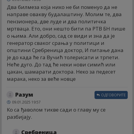
Два билмеза која нико не би поменуо да не
направе овакву будалаштину. Молим те, два
пензионера, две луде и два политичка
мртваца. Ето, они нешто бити па РТВ БН пише
о њима. Али добро, сад се види и зна да је
генератор сваког срања у политици и
општини Сребреница доктор, И питање дана
је до када ће га Вучић толерисати и трпети.
Неће дуго. До тад ће неки нови симић или
цакан, шамарати доктора. Неко за педесет
марака, неко за веће новце
Разум
ОДГОВОРИТЕ
09.01.2025 19:57
Ко са ђаволом тикве сади о главу му се
разбијају.
Сребреница