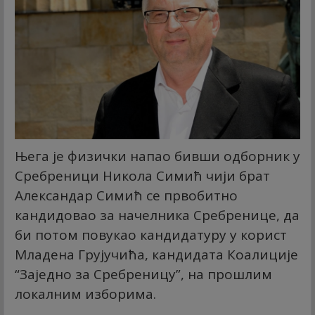
Њега је физички напао бивши одборник у
Сребреници Никола Симић чији брат
Александар Симић се првобитно
кандидовао за начелника Сребренице, да
би потом повукао кандидатуру у корист
Младена Грујучића, кандидата Коалиције
“Заједно за Сребреницу”, на прошлим
локалним изборима.