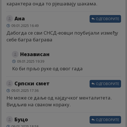
карактера онда то рјешавају шакама.
Ана
ОДГОВОРИТЕ
09.01.2025 16:49
Дабогда се сви СНСД-еовци поубијали између
себе багра баграва
Независан
09.01.2025 19:39
Ко би прљо руке од овог гада
Српски смет
ОДГОВОРИТЕ
09.01.2025 17:36
Не може се даље од хајдучког менталитета.
Видљив на сваком кораку.
Буцо
ОДГОВОРИТЕ
09.01.2025 18:58