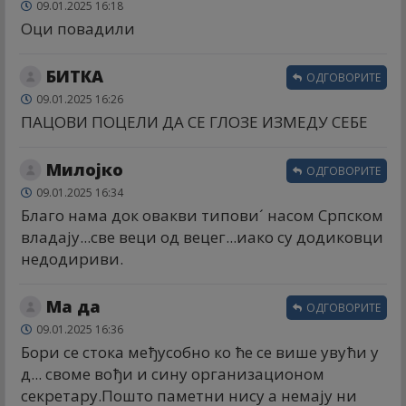
09.01.2025 16:18
Оци повадили
БИТКА
ОДГОВОРИТЕ
09.01.2025 16:26
ПАЦОВИ ПОЦЕЛИ ДА СЕ ГЛОЗЕ ИЗМЕДУ СЕБЕ
Милојко
ОДГОВОРИТЕ
09.01.2025 16:34
Благо нама док овакви типови´ насом Српском
владају...све веци од вецег...иако су додиковци
недодириви.
Ма да
ОДГОВОРИТЕ
09.01.2025 16:36
Бори се стока међусобно ко ће се више увући у
д... своме вођи и сину организационом
секретару.Пошто паметни нису а немају ни