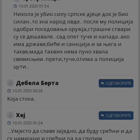
10.01.2025 01:54
Никола је убио силу српске дјеце док је био
силан..то зна народ овде.. после му полиција
одобри поседовање оружја,страшне ствари
су се дешавале.. сад опет туче и напада..ако
има државе,биће и санкција и за њега и
такве,мада таквих нема пуно хвала
свевисњем..прети,туче,отима а полиција
цути..
Дебела Берта
ОДГОВОРИТЕ
10.01.2025 00:28
Која стока.
Хеј
ОДГОВОРИТЕ
10.01.2025 01:24
...Умјесто да славе заједно, да буду срећни и да
су намијани и срећни па да глупим