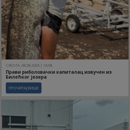
СУБОТА, 08.08.2026 | 18:08
Прави риболовачки капиталац извучен из
Билећког језера
ПРОЧИТАЈ ВИШЕ