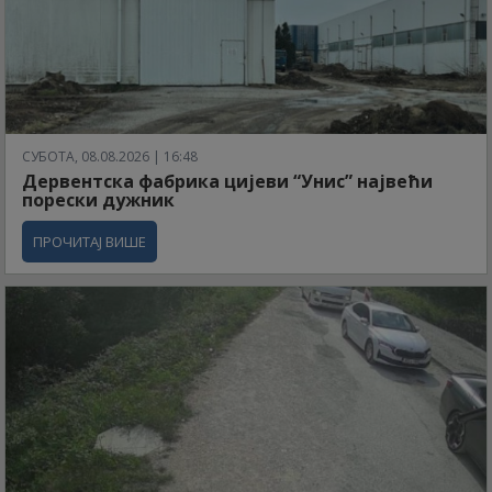
СУБОТА, 08.08.2026 | 16:48
Дервентска фабрика цијеви “Унис” највећи
порески дужник
ПРОЧИТАЈ ВИШЕ