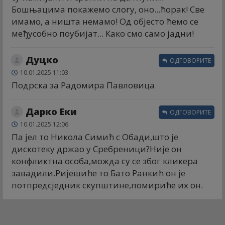
Бошњацима покажемо слогу, оно...ћорак! Све
имамо, а ништа немамо! Од објесто ћемо се
међусобно поубијат... Како смо само јадни!
Дуцко
ОДГОВОРИТЕ
10.01.2025 11:03
Подрска за Радомира Павловица
Дарко Еки
ОДГОВОРИТЕ
10.01.2025 12:06
Па јел то Никола Симић с Обади,што је
дискотеку држао у Сребреници?Није он
конфликтна особа,можда су се због кликера
завадили.Ријешиће то Бато Ранкић он је
потпредсједник скупштине,помириће их он.