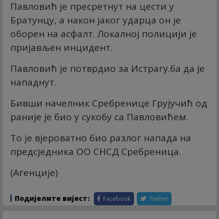
Павловић је пресретнут на цести у
Братунцу, а након јаког ударца он је
оборен на асфалт. Локалној полицији је
пријављен инцидент.
Павловић је потврдио за Истрагу.ба да је
нападнут.
Бивши начелник Сребренице Грујучић од
раније је био у сукобу са Павловићем.
То је вјероватно био разлог напада на
предсједника ОО СНСД Сребреница.
(Агенције)
Подијелите вијест:
Facebook
Twitter