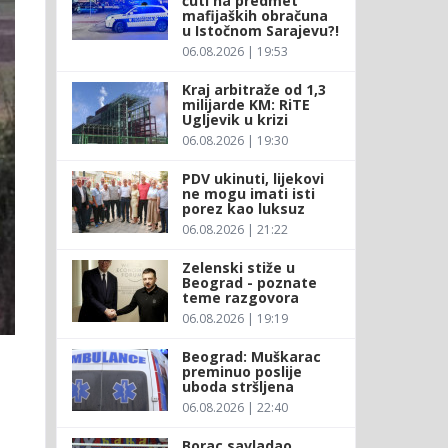
ćuti na predmet
mafijaških obračuna
u Istočnom Sarajevu?!
06.08.2026 | 19:53
Kraj arbitraže od 1,3
milijarde KM: RiTE
Ugljevik u krizi
06.08.2026 | 19:30
PDV ukinuti, lijekovi
ne mogu imati isti
porez kao luksuz
06.08.2026 | 21:22
Zelenski stiže u
Beograd - poznate
teme razgovora
06.08.2026 | 19:19
Beograd: Muškarac
preminuo poslije
uboda stršljena
06.08.2026 | 22:40
Borac savladao