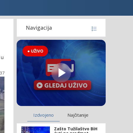
Navigacija
● UŽIVO
 u
:37
Izdvojeno
Najčitanije
Zašto Tužilaštvo BiH