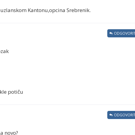
uzlanskom Kantonu,opcina Srebrenik.
ODGOVORIT
ozak
kle potiču
ODGOVORIT
ma novo?