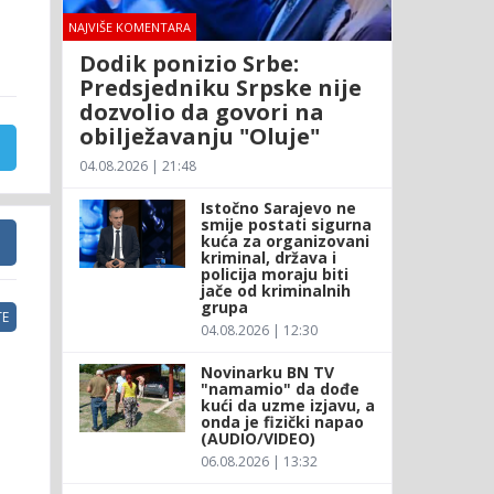
NAJVIŠE KOMENTARA
Dodik ponizio Srbe:
Predsjedniku Srpske nije
dozvolio da govori na
obilježavanju "Oluje"
04.08.2026 | 21:48
Istočno Sarajevo ne
smije postati sigurna
kuća za organizovani
kriminal, država i
policija moraju biti
jače od kriminalnih
grupa
E
04.08.2026 | 12:30
Novinarku BN TV
"namamio" da dođe
kući da uzme izjavu, a
onda je fizički napao
(AUDIO/VIDEO)
06.08.2026 | 13:32