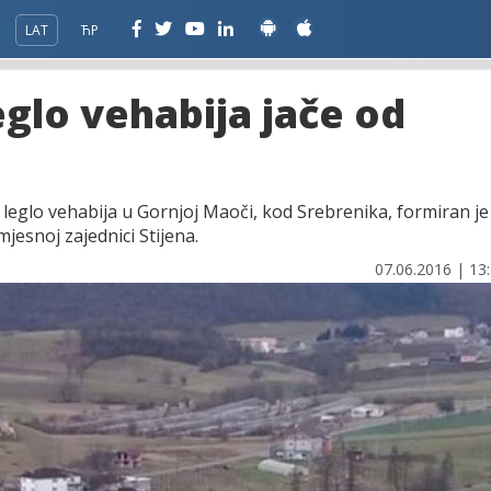
LAT
ЋР
eglo vehabija jače od
 leglo vehabija u Gornjoj Maoči, kod Srebrenika, formiran je
jesnoj zajednici Stijena.
07.06.2016 | 13