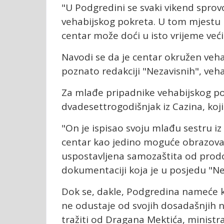
"U Podgredini se svaki vikend spro
vehabijskog pokreta. U tom mjestu i
centar može doći u isto vrijeme veći
Navodi se da je centar okružen veha
poznato redakciji "Nezavisnih", vehab
Za mlađe pripadnike vehabijskog po
dvadesettrogodišnjak iz Cazina, koji 
"On je ispisao svoju mlađu sestru iz
centar kao jedino moguće obrazovanj
uspostavljena samozaštita od prodor
dokumentaciji koja je u posjedu "Ne
Dok se, dakle, Podgredina nameće k
ne odustaje od svojih dosadašnjih na
tražiti od Dragana Mektića, ministra