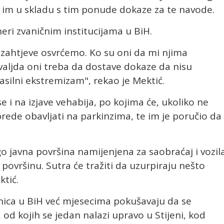
da im u skladu s tim ponude dokaze za te navode.
neri zvaničnim institucijama u BiH.
e zahtjeve osvrćemo. Ko su oni da mi njima
valjda oni treba da dostave dokaze da nisu
asilni ekstremizam", rekao je Mektić.
 i na izjave vehabija, po kojima će, ukoliko ne
ede obavljati na parkinzima, te im je poručio da
o javna površina namijenjena za saobraćaj i vozila
površinu. Sutra će tražiti da uzurpiraju nešto
tić.
dnica u BiH već mjesecima pokušavaju da se
d kojih se jedan nalazi upravo u Stijeni, kod