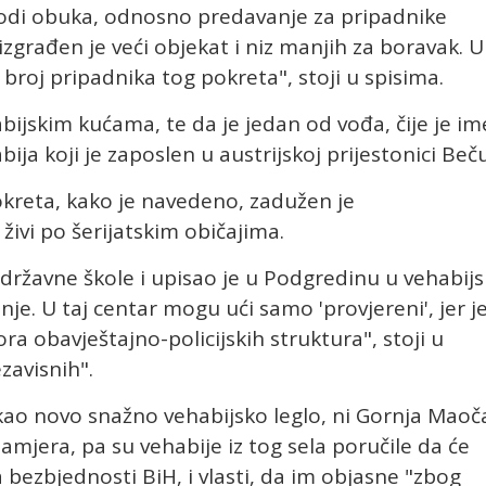
vodi obuka, odnosno predavanje za pripadnike
zgrađen je veći objekat i niz manjih za boravak. U
 broj pripadnika tog pokreta", stoji u spisima.
bijskim kućama, te da je jedan od vođa, čije je im
ija koji je zaposlen u austrijskoj prijestonici Beču
kreta, kako je navedeno, zadužen je
živi po šerijatskim običajima.
 državne škole i upisao je u Podgredinu u vehabijs
e. U taj centar mogu ući samo 'provjereni', jer j
a obavještajno-policijskih struktura", stoji u
zavisnih".
ao novo snažno vehabijsko leglo, ni Gornja Maoč
mjera, pa su vehabije iz tog sela poručile da će
 bezbjednosti BiH, i vlasti, da im objasne "zbog