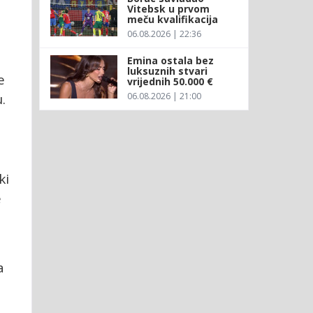
Vitebsk u prvom
meču kvalifikacija
06.08.2026 | 22:36
Emina ostala bez
luksuznih stvari
e
vrijednih 50.000 €
06.08.2026 | 21:00
.
ki
e
a