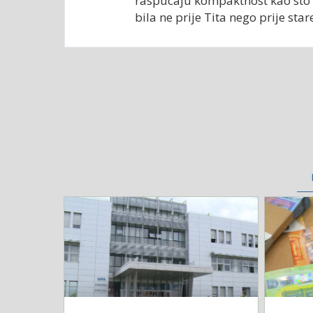
raspucaju kompaktnost kao sto su
bila ne prije Tita nego prije star