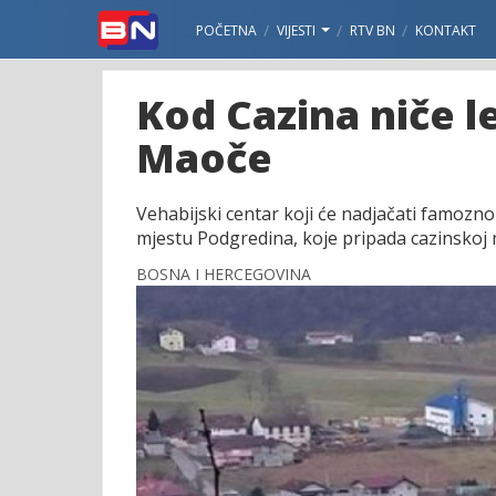
POČETNA
VIJESTI
RTV BN
KONTAKT
Kod Cazina niče l
Maoče
Vehabijski centar koji će nadjačati famozno
mjestu Podgredina, koje pripada cazinskoj m
BOSNA I HERCEGOVINA