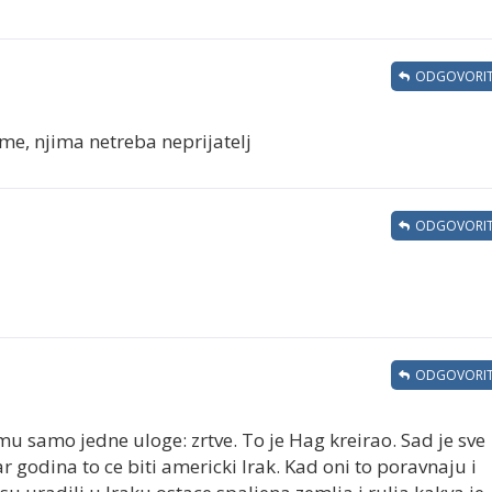
ODGOVORIT
me, njima netreba neprijatelj
ODGOVORIT
ODGOVORIT
u samo jedne uloge: zrtve. To je Hag kreirao. Sad je sve
ar godina to ce biti americki Irak. Kad oni to poravnaju i