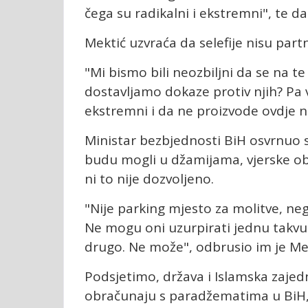
čega su radikalni i ekstremni", te 
Mektić uzvraća da selefije nisu part
"Mi bismo bili neozbiljni da se na t
dostavljamo dokaze protiv njih? Pa 
ekstremni i da ne proizvode ovdje n
Ministar bezbjednosti BiH osvrnuo se
budu mogli u džamijama, vjerske obr
ni to nije dozvoljeno.
"Nije parking mjesto za molitve, neg
Ne mogu oni uzurpirati jednu takvu 
drugo. Ne može", odbrusio im je Mek
Podsjetimo, država i Islamska zaje
obračunaju s paradžematima u BiH, o