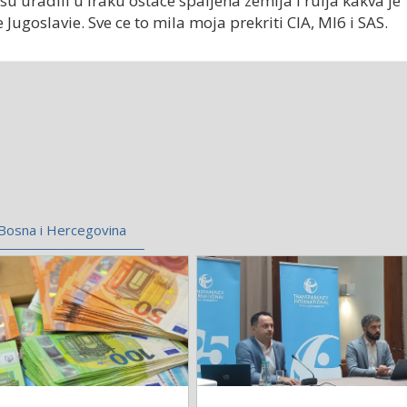
 uradili u Iraku ostace spaljena zemlja i rulja kakva je
e Jugoslavie. Sve ce to mila moja prekriti CIA, MI6 i SAS.
Bosna i Hercegovina