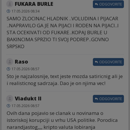
FUKARA BURLE
ODGOVORITE
17.05.2026 08:34
SAMO ZLOCINAC HLADNIK ..VOLUDINA I PIJACAR
..NAPRAVILO GA JE NA PIJACI I RODEN NA PIJACI..I
STA OCEKIVATI OD FUKARE..KOPAJ BURLE U
BAKINCIMA SPRZIO TI SVOJ PODREP..GOVNO
SRPSKO
Raso
ODGOVORITE
17.05.2026 08:57
Sto je najzalosnije, text jeste mozda satiricnig ali je
i realisticnog sadrzaja. Dao je on njima vec!
Viadukt II
ODGOVORITE
17.05.2026 08:57
Ovih dana pojavio se clanak u novinama o
istoriskoj korupciji u vrhu USA politike. Porodica
narandjastog,,,, kripto valuta lobiranja