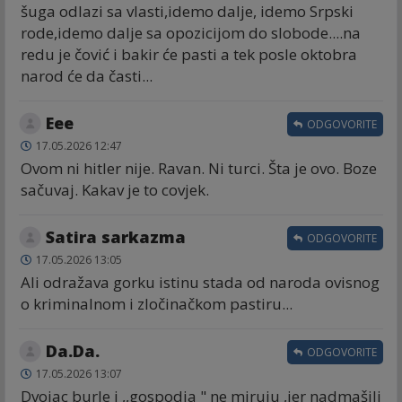
šuga odlazi sa vlasti,idemo dalje, idemo Srpski
rode,idemo dalje sa opozicijom do slobode....na
redu je čović i bakir će pasti a tek posle oktobra
narod će da časti...
Eee
ODGOVORITE
17.05.2026 12:47
Ovom ni hitler nije. Ravan. Ni turci. Šta je ovo. Boze
sačuvaj. Kakav je to covjek.
Satira sarkazma
ODGOVORITE
17.05.2026 13:05
Ali odražava gorku istinu stada od naroda ovisnog
o kriminalnom i zločinačkom pastiru...
Da.Da.
ODGOVORITE
17.05.2026 13:07
Dvojac burle i ,,gospodja " ne miruju ,jer nadmašili