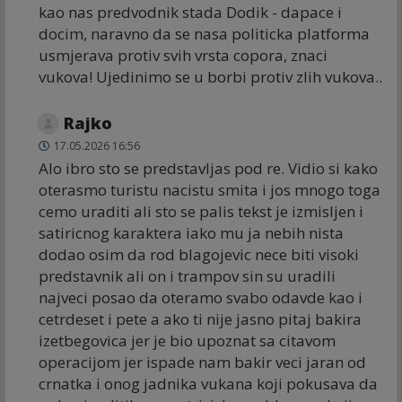
kao nas predvodnik stada Dodik - dapace i
docim, naravno da se nasa politicka platforma
usmjerava protiv svih vrsta copora, znaci
vukova! Ujedinimo se u borbi protiv zlih vukova..
Rajko
17.05.2026 16:56
Alo ibro sto se predstavljas pod re. Vidio si kako
oterasmo turistu nacistu smita i jos mnogo toga
cemo uraditi ali sto se palis tekst je izmisljen i
satiricnog karaktera iako mu ja nebih nista
dodao osim da rod blagojevic nece biti visoki
predstavnik ali on i trampov sin su uradili
najveci posao da oteramo svabo odavde kao i
cetrdeset i pete a ako ti nije jasno pitaj bakira
izetbegovica jer je bio upoznat sa citavom
operacijom jer ispade nam bakir veci jaran od
crnatka i onog jadnika vukana koji pokusava da