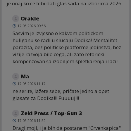
je onaj ko ce tebi dati glas sada na izborima 2026
Orakle
17.05.2026 09:56
Sasvim je izvjesno o kakvom politickom
huliganu se radi u slucaju Dodika! Mentalitet
parazita, bez politicke platforme jedinstva, bez
vizije razvoja bilo cega, ali zato retoricki
kompenzovan sa izobiljem spletkarenja i lazi!
Ma
17.05.2026 11:17
ne serite, lažete sebe, pričate jedno a opet
glasate za Dodika!!! Fuuuuj!!!
Zeki Press / Top-Gun 3
17.05.2026 11:52
Dragi moji, i ja bih da postanem "Crvenkapica"