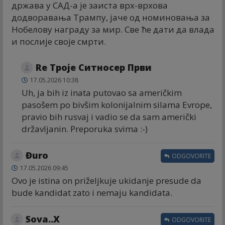
држава у САД-а је заиста врх-врхова
додворавања Трампу, јаче од номиновања за
Нобелову награду за мир. Све ће дати да влада
и послије своје смрти.
Re Троје Ситносер Први
17.05.2026 10:38
Uh, ja bih iz inata putovao sa američkim
pasošem po bivšim kolonijalnim silama Evrope,
pravio bih rusvaj i vadio se da sam američki
državljanin. Preporuka svima :-)
Đuro
ODGOVORITE
17.05.2026 09:45
Ovo je istina on priželjkuje ukidanje presude da
bude kandidat zato i nemaju kandidata.
Sova..X
ODGOVORITE