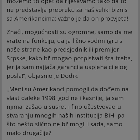
možemo to opet da riješavamo tako da to
ne predstavlja prepreku za naš veliki biznis
sa Amerikancima: važno je da on procvjeta!
Znači, mogućnosti su ogromne, samo da me
vrate na funkciju, da ja lično vodim igru s
naše strane kao predsjednik ili premijer
Srpske, kako bi' mogao potpisivati šta treba,
jer ja sam najjača garancija uspjeha cijelog
posla!“; objasnio je Dodik.
„Meni su Amerikanci pomogli da dođem na
vlast daleke 1998. godine i kasnije, ja sam
njima izašao u susret i fino učestvovao u
stvaranju mnogih naših institucija BiH, pa
što nešto slično ne bi' mogli i sada, samo
malo drugačije?