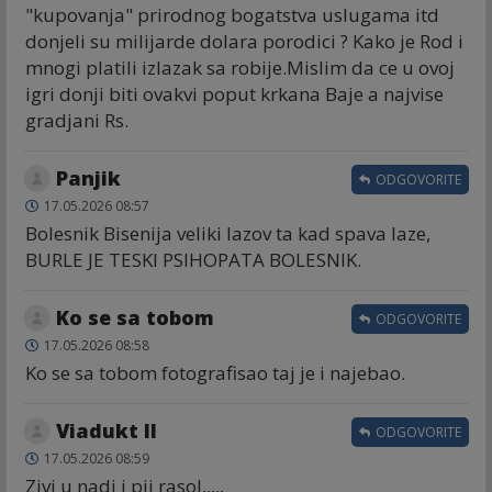
"kupovanja" prirodnog bogatstva uslugama itd
donjeli su milijarde dolara porodici ? Kako je Rod i
mnogi platili izlazak sa robije.Mislim da ce u ovoj
igri donji biti ovakvi poput krkana Baje a najvise
gradjani Rs.
Panjik
ODGOVORITE
17.05.2026 08:57
Bolesnik Bisenija veliki lazov ta kad spava laze,
BURLE JE TESKI PSIHOPATA BOLESNIK.
Ko se sa tobom
ODGOVORITE
17.05.2026 08:58
Ko se sa tobom fotografisao taj je i najebao.
Viadukt II
ODGOVORITE
17.05.2026 08:59
Zivi u nadi i pij rasol,,,,,