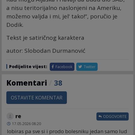
a nisu teritorijalno naslonjeni na Ameriku,
možemo valjda i mi, jel' tako!“, poručio je
Dodik.
Tekst je satiričnog karaktera
autor: Slobodan Durmanović
Podijelite vijest:
Facebook
Twitter
Komentari
/
38
OSTAVITE KOMENTAR
re
ODGOVORITE
17.05.2026 08:20
lobiras pa sve si i prodo bolesniku jedan samo lud