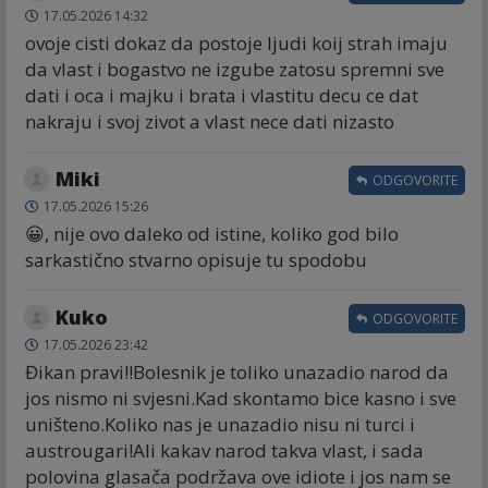
17.05.2026 14:32
ovoje cisti dokaz da postoje ljudi koij strah imaju
da vlast i bogastvo ne izgube zatosu spremni sve
dati i oca i majku i brata i vlastitu decu ce dat
nakraju i svoj zivot a vlast nece dati nizasto
Miki
ODGOVORITE
17.05.2026 15:26
😀, nije ovo daleko od istine, koliko god bilo
sarkastično stvarno opisuje tu spodobu
Kuko
ODGOVORITE
17.05.2026 23:42
Đikan pravi!!Bolesnik je toliko unazadio narod da
jos nismo ni svjesni.Kad skontamo bice kasno i sve
uništeno.Koliko nas je unazadio nisu ni turci i
austrougari!Ali kakav narod takva vlast, i sada
polovina glasača podržava ove idiote i jos nam se