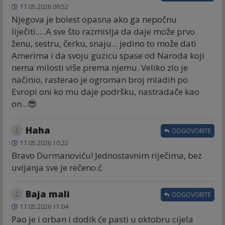
17.05.2026 09:52
Njegova je bolest opasna ako ga nepočnu
liječiti.....A sve što razmislja da daje može prvo
ženu, sestru, čerku, snaju... jedino to može dati
Amerima i da svoju guzicu spase od Naroda koji
nema milosti više prema njemu. Veliko zlo je
načinio, rasterao je ogroman broj mladih po
Evropi oni ko mu daje podršku, nastradače kao
on...😎
Haha
ODGOVORITE
17.05.2026 10:22
Bravo Durmanoviću! Jednostavnim riječima, bez
uvijanja sve je rečeno.ć
Baja mali
ODGOVORITE
17.05.2026 11:04
Pao je i orban i dodik će pasti u oktobru cijela