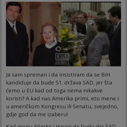
Ja sam spreman i da insistiram da se BiH
kandiduje da bude 51. država SAD, jer šta
ćemo u EU kad od toga nema nikakve
koristi? A kad nas Amerika primi, eto mene i
u američkom Kongresu ili Senatu, svejedno,
gdje god da me izaberu!
Kad mogu Aljaska i Havaji da budu dio SAD,