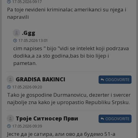
17.05.2026 09:17
Pa toje nevideni kriminalac amerikanci su njega i
napravili
.Ggg
17.05.2026 13:01
cim napises " bijo "vidi se intelekt koji podrzava
dodika,a za sto godina,bas bi bio lijep i
pametan.
GRADISA BAKINCI
ODGOVORITE
17.05.2026 09:20
Tako je gospodine Durmanovicu, dezerter i svercer
najbolje zna kako je upropastio Republiku Srpsku.
Троје Ситносер Први
ODGOVORITE
17.05.2026 09:39
Јесте да је сатира, али ово да будемо 51-а