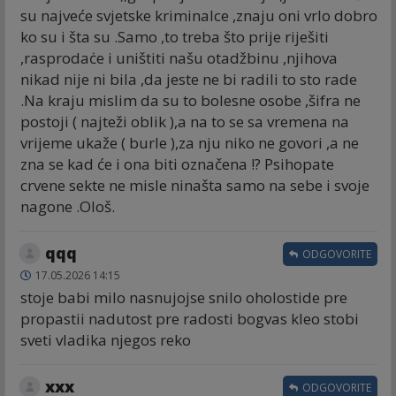
su najveće svjetske kriminalce ,znaju oni vrlo dobro
ko su i šta su .Samo ,to treba što prije riješiti
,rasprodaċe i uništiti našu otadžbinu ,njihova
nikad nije ni bila ,da jeste ne bi radili to sto rade
.Na kraju mislim da su to bolesne osobe ,šifra ne
postoji ( najteži oblik ),a na to se sa vremena na
vrijeme ukaže ( burle ),za nju niko ne govori ,a ne
zna se kad će i ona biti označena !? Psihopate
crvene sekte ne misle ninašta samo na sebe i svoje
nagone .Ološ.
qqq
ODGOVORITE
17.05.2026 14:15
stoje babi milo nasnujojse snilo oholostide pre
propastii nadutost pre radosti bogvas kleo stobi
sveti vladika njegos reko
xxx
ODGOVORITE