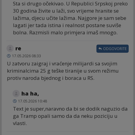
Sta si drugo očekivao. U Republici Srpskoj preko
30 godina živite u laži, svo vrijeme hranite se
lažima, djecu učite lažima. Najgore je sam sebe
lagati jer tada istina i realnost postane suviše
bolna. Razmisli malo primjera imaš mnogo.
re
ODGOVORITE
17.05.2026 08:33
U zatvoru zaigraj i vraćenje milijardi sa svojim
kriminalcima 25 g teške tiranije u svom režimu
protiv naroda bjednog i boraca u RS.
ha ha,
17.05.2026 10:48
Text je super,naravno da bi se dodik naguzio da
ga Tramp opali samo da da neku poziciju u
vlasti.