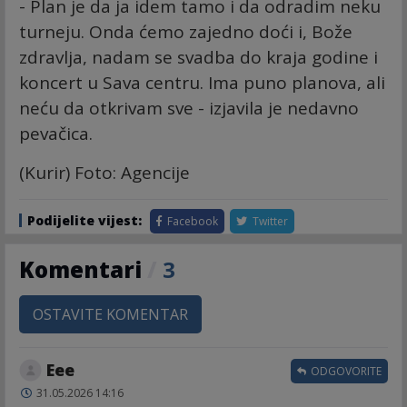
- Plan je da ja idem tamo i da odradim neku
turneju. Onda ćemo zajedno doći i, Bože
zdravlja, nadam se svadba do kraja godine i
koncert u Sava centru. Ima puno planova, ali
neću da otkrivam sve - izjavila je nedavno
pevačica.
(Kurir) Foto: Agencije
Podijelite vijest:
Facebook
Twitter
Komentari
/
3
OSTAVITE KOMENTAR
Eee
ODGOVORITE
31.05.2026 14:16