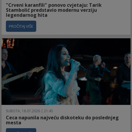
"Crveni karanfili" ponovo cvjetaju: Tarik
Stambolić predstavio modernu verziju
legendarnog hita
PROČITAJ VIŠE
SUBOTA, 18.07.2026 | 21:45
Ceca napunila najveću diskoteku do poslednjeg
mesta