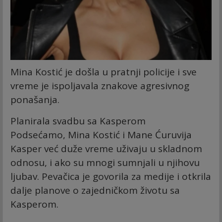
Mina Kostić je došla u pratnji policije i sve
vreme je ispoljavala znakove agresivnog
ponašanja.
Planirala svadbu sa Kasperom
Podsećamo, Mina Kostić i Mane Ćuruvija
Kasper već duže vreme uživaju u skladnom
odnosu, i ako su mnogi sumnjali u njihovu
ljubav. Pevačica je govorila za medije i otkrila
dalje planove o zajedničkom životu sa
Kasperom.