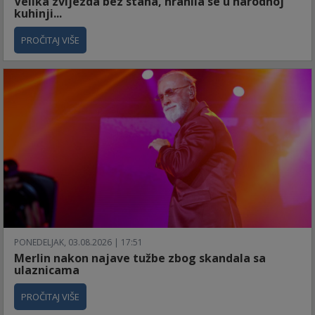
Velika zvijezda bez stana, hranila se u narodnoj
kuhinji...
PROČITAJ VIŠE
PONEDELJAK, 03.08.2026 | 17:51
Merlin nakon najave tužbe zbog skandala sa
ulaznicama
PROČITAJ VIŠE