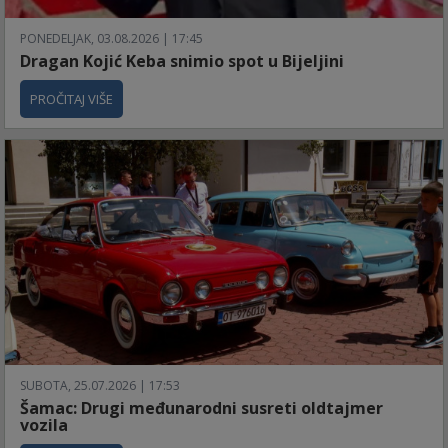
PONEDELJAK, 03.08.2026 | 17:45
Dragan Kojić Keba snimio spot u Bijeljini
PROČITAJ VIŠE
SUBOTA, 25.07.2026 | 17:53
Šamac: Drugi međunarodni susreti oldtajmer
vozila