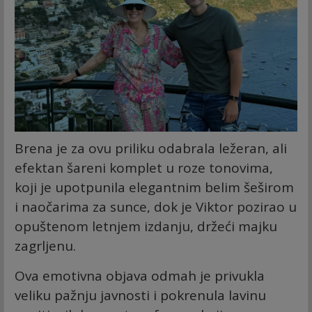
Brena je za ovu priliku odabrala ležeran, ali
efektan šareni komplet u roze tonovima,
koji je upotpunila elegantnim belim šeširom
i naočarima za sunce, dok je Viktor pozirao u
opuštenom letnjem izdanju, držeći majku
zagrljenu.
Ova emotivna objava odmah je privukla
veliku pažnju javnosti i pokrenula lavinu