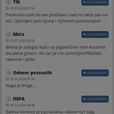
TN
ODGOVORITE
05.07.2026 01:56
Probudio sam se ovo pročitao i sad mi neće san na
oči. Opčinjen sam njima i njihovim putovanjem.
Mićo
ODGOVORITE
05.07.2026 06:38
Brena je zategla kožu na jagodičnim mm kostima
da jedva govori .Ali zar je i to zanimljivo?Možda
nekome i jeste.
Odmor poznatih
ODGOVORITE
05.07.2026 07:38
Koga je briga....
ПЕРА
ODGOVORITE
05.07.2026 08:48
Брена колико је ушпанана, сваки пут кад