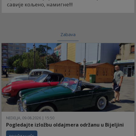
савије кољено, намигне!!!
Zabava
NEDELJA, 09.08.2026 | 15:50
Pogledajte izložbu oldajmera održanu u Bijeljini