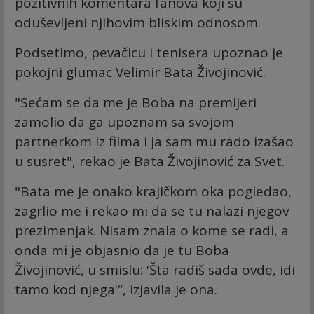
pozitivnih komentara fanova koji su
oduševljeni njihovim bliskim odnosom.
Podsetimo, pevačicu i tenisera upoznao je
pokojni glumac Velimir Bata Živojinović.
"Sećam se da me je Boba na premijeri
zamolio da ga upoznam sa svojom
partnerkom iz filma i ja sam mu rado izašao
u susret", rekao je Bata Živojinović za Svet.
"Bata me je onako krajičkom oka pogledao,
zagrlio me i rekao mi da se tu nalazi njegov
prezimenjak. Nisam znala o kome se radi, a
onda mi je objasnio da je tu Boba
Živojinović, u smislu: 'Šta radiš sada ovde, idi
tamo kod njega'“, izjavila je ona.