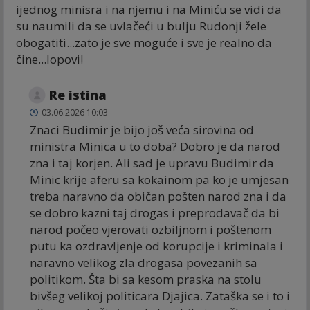
ijednog minisra i na njemu i na Miniću se vidi da
su naumili da se uvlačeći u bulju Rudonji žele
obogatiti...zato je sve moguće i sve je realno da
čine...lopovi!
Re istina
03.06.2026 10:03
Znaci Budimir je bijo još veća sirovina od
ministra Minica u to doba? Dobro je da narod
zna i taj korjen. Ali sad je upravu Budimir da
Minic krije aferu sa kokainom pa ko je umjesan
treba naravno da običan pošten narod zna i da
se dobro kazni taj drogas i preprodavač da bi
narod počeo vjerovati ozbiljnom i poštenom
putu ka ozdravljenje od korupcije i kriminala i
naravno velikog zla drogasa povezanih sa
politikom. Šta bi sa kesom praska na stolu
bivšeg velikoj politicara Djajica. Zataška se i to i