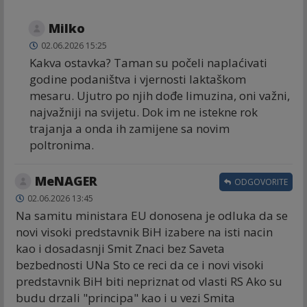
Milko
02.06.2026 15:25
Kakva ostavka? Taman su počeli naplaćivati
godine podaništva i vjernosti laktaškom
mesaru. Ujutro po njih dođe limuzina, oni važni,
najvažniji na svijetu. Dok im ne istekne rok
trajanja a onda ih zamijene sa novim
poltronima.
MeNAGER
ODGOVORITE
02.06.2026 13:45
Na samitu ministara EU donosena je odluka da se
novi visoki predstavnik BiH izabere na isti nacin
kao i dosadasnji Smit Znaci bez Saveta
bezbednosti UNa Sto ce reci da ce i novi visoki
predstavnik BiH biti nepriznat od vlasti RS Ako su
budu drzali "principa" kao i u vezi Smita