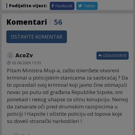
Podijelite vijest:
Facebook
Twitter
Komentari
/
56
OSTAVITE KOMENTAR
AcoZv
ODGOVORITE
02.06.2026 13:33
Pitam Ministra Mup-a, zašto tolerišete otvoreni
kriminal u policijskim stanicama za saobraćaj ? Da
bi opravdali svoj kriminal koji javno čine otimajući
novac po putu od građana Republike Srpske, oni
ponekad i nekog uhapse za sitnu korupciju. Nemoj
da zatvarate oči pred drumskim razojnicima u
policiji ! Hapsite i očistite policiju od lopova koje
su doveli stranački narkodileri !