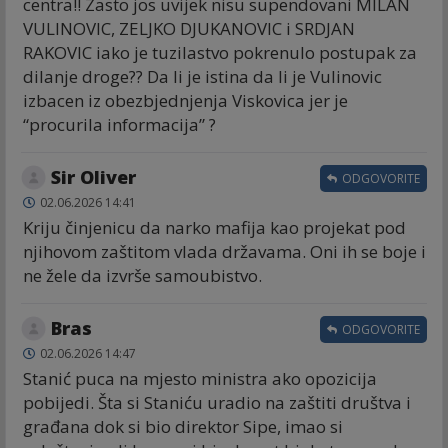
centra!! Zasto jos uvijek nisu supendovani MILAN
VULINOVIC, ZELJKO DJUKANOVIC i SRDJAN
RAKOVIC iako je tuzilastvo pokrenulo postupak za
dilanje droge?? Da li je istina da li je Vulinovic
izbacen iz obezbjednjenja Viskovica jer je
“procurila informacija” ?
Sir Oliver
ODGOVORITE
02.06.2026 14:41
Kriju činjenicu da narko mafija kao projekat pod
njihovom zaštitom vlada državama. Oni ih se boje i
ne žele da izvrše samoubistvo.
Bras
ODGOVORITE
02.06.2026 14:47
Stanić puca na mjesto ministra ako opozicija
pobijedi. Šta si Staniću uradio na zaštiti društva i
građana dok si bio direktor Sipe, imao si