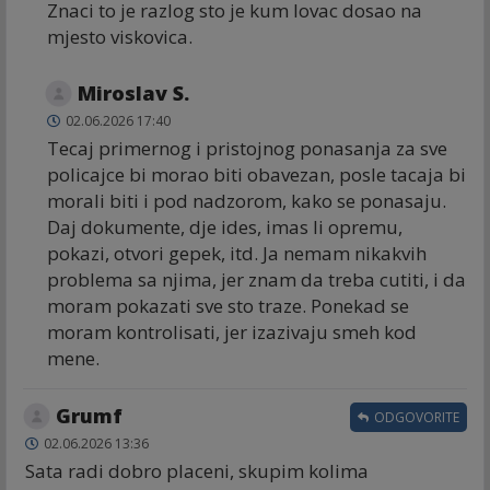
Znaci to je razlog sto je kum lovac dosao na
mjesto viskovica.
Miroslav S.
02.06.2026 17:40
Tecaj primernog i pristojnog ponasanja za sve
policajce bi morao biti obavezan, posle tacaja bi
morali biti i pod nadzorom, kako se ponasaju.
Daj dokumente, dje ides, imas li opremu,
pokazi, otvori gepek, itd. Ja nemam nikakvih
problema sa njima, jer znam da treba cutiti, i da
moram pokazati sve sto traze. Ponekad se
moram kontrolisati, jer izazivaju smeh kod
mene.
Grumf
ODGOVORITE
02.06.2026 13:36
Sata radi dobro placeni, skupim kolima