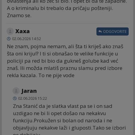
ovlaštenja ali ko zec si bio. I opet bi da te zapadne.
A o kriminalu bi trebalo da pričaju pošteniji.
Znamo se.
Хаха
ODGOVORITE
02.06.2026 14:52
Ne znam, pojma nemam, ali šta ti kriješ ako znaš
šta oni kriju!? I ti si obnašao te velike funkcije u
policiji pa red bi bio da gukneš golube kad već
znaš. Ili možda mlatiš praznu slamu pred izbore
rekla kazala. To ne pije vode
Jaran
02.06.2026 15:22
Zna Stanić da je slatka vlast pa se i on sad
uzdigao ne bi li opet došao na nekakvu
funkciju.Prokužen si bolan od naroda i ne
objavljuju nekakve laži i gluposti.Tako se izbori
ne dobijaju.