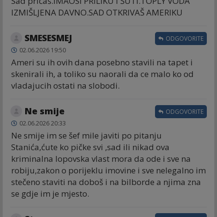
Sad pričaš.IMAOSI PRILIKU I ŠUTI.TOPLY VODA
IZMIŠLJENA DAVNO.SAD OTKRIVAŠ AMERIKU
SMESESMEJ
ODGOVORITE
02.06.2026 19:50
Ameri su ih ovih dana posebno stavili na tapet i
skenirali ih, a toliko su naorali da ce malo ko od
vladajucih ostati na slobodi.
Ne smije
ODGOVORITE
02.06.2026 20:33
Ne smije im se šef mile javiti po pitanju
Stanića,ćute ko pičke svi ,sad ili nikad ova
kriminalna lopovska vlast mora da ode i sve na
robiju,zakon o porijeklu imovine i sve nelegalno im
stečeno staviti na doboš i na bilborde a njima zna
se gdje im je mjesto.