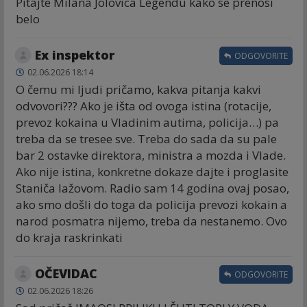
Pitajte Milana Jolovica Legendu kako se prenosi
belo
Ex inspektor
ODGOVORITE
02.06.2026 18:14
O čemu mi ljudi pričamo, kakva pitanja kakvi
odvovori??? Ako je išta od ovoga istina (rotacije,
prevoz kokaina u Vladinim autima, policija…) pa
treba da se tresee sve. Treba do sada da su pale
bar 2 ostavke direktora, ministra a mozda i Vlade.
Ako nije istina, konkretne dokaze dajte i proglasite
Staniča lažovom. Radio sam 14 godina ovaj posao,
ako smo došli do toga da policija prevozi kokain a
narod posmatra nijemo, treba da nestanemo. Ovo
do kraja raskrinkati
OČEVIDAC
ODGOVORITE
02.06.2026 18:26