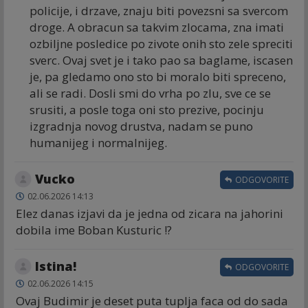
policije, i drzave, znaju biti povezsni sa svercom
droge. A obracun sa takvim zlocama, zna imati
ozbiljne posledice po zivote onih sto zele spreciti
sverc. Ovaj svet je i tako pao sa baglame, iscasen
je, pa gledamo ono sto bi moralo biti spreceno,
ali se radi. Dosli smi do vrha po zlu, sve ce se
srusiti, a posle toga oni sto prezive, pocinju
izgradnja novog drustva, nadam se puno
humanijeg i normalnijeg.
Vucko
ODGOVORITE
02.06.2026 14:13
Elez danas izjavi da je jedna od zicara na jahorini
dobila ime Boban Kusturic !?
Istina!
ODGOVORITE
02.06.2026 14:15
Ovaj Budimir je deset puta tuplja faca od do sada