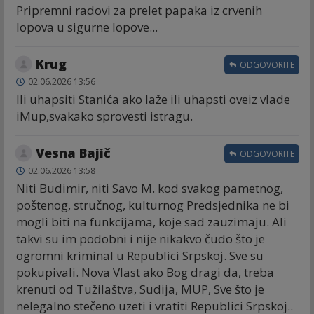
Pripremni radovi za prelet papaka iz crvenih
lopova u sigurne lopove...
Krug
ODGOVORITE
02.06.2026 13:56
Ili uhapsiti Stanića ako laže ili uhapsti oveiz vlade
iMup,svakako sprovesti istragu.
Vesna Bajič
ODGOVORITE
02.06.2026 13:58
Niti Budimir, niti Savo M. kod svakog pametnog,
poštenog, stručnog, kulturnog Predsjednika ne bi
mogli biti na funkcijama, koje sad zauzimaju. Ali
takvi su im podobni i nije nikakvo čudo što je
ogromni kriminal u Republici Srpskoj. Sve su
pokupivali. Nova Vlast ako Bog dragi da, treba
krenuti od Tužilaštva, Sudija, MUP, Sve što je
nelegalno stečeno uzeti i vratiti Republici Srpskoj..