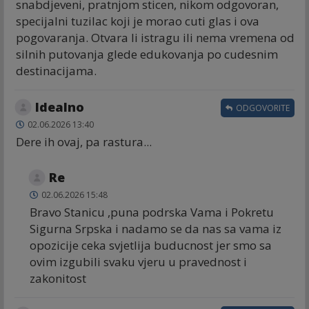
snabdjeveni, pratnjom sticen, nikom odgovoran,
specijalni tuzilac koji je morao cuti glas i ova
pogovaranja. Otvara li istragu ili nema vremena od
silnih putovanja glede edukovanja po cudesnim
destinacijama.
Idealno
ODGOVORITE
02.06.2026 13:40
Dere ih ovaj, pa rastura...
Re
02.06.2026 15:48
Bravo Stanicu ,puna podrska Vama i Pokretu
Sigurna Srpska i nadamo se da nas sa vama iz
opozicije ceka svjetlija buducnost jer smo sa
ovim izgubili svaku vjeru u pravednost i
zakonitost