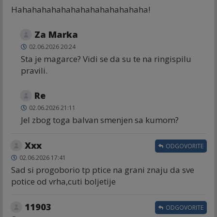
Hahahahahahahahahahahahahaha!
Za Marka
02.06.2026 20:24
Sta je magarce? Vidi se da su te na ringispilu
pravili.
Re
02.06.2026 21:11
Jel zbog toga balvan smenjen sa kumom?
Xxx
ODGOVORITE
02.06.2026 17:41
Sad si progoborio tp ptice na grani znaju da sve
potice od vrha,cuti boljetije
11903
ODGOVORITE