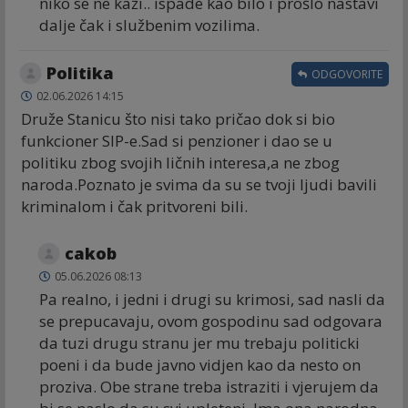
niko se ne kaži.. ispade kao bilo i prošlo nastavi
dalje čak i službenim vozilima.
Politika
ODGOVORITE
02.06.2026 14:15
Druže Stanicu što nisi tako pričao dok si bio
funkcioner SIP-e.Sad si penzioner i dao se u
politiku zbog svojih ličnih interesa,a ne zbog
naroda.Poznato je svima da su se tvoji ljudi bavili
kriminalom i čak pritvoreni bili.
cakob
05.06.2026 08:13
Pa realno, i jedni i drugi su krimosi, sad nasli da
se prepucavaju, ovom gospodinu sad odgovara
da tuzi drugu stranu jer mu trebaju politicki
poeni i da bude javno vidjen kao da nesto on
proziva. Obe strane treba istraziti i vjerujem da