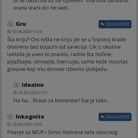
bi se naslo da su svi upleteni. Ima ona narodna,
vrana vrani oci ne vadi.
Gru
ODGOVORITE
02.06.2026 14:26
Šta kriju? Oni ništa ne kriju jer se u Srpskoj krade
otvoreno bez bojazni od sankcija. Lik iz okoline
laktaša je uveo to pravilo, radite šta hočete,
pljačkajte, otimajte, švercujte, samo hoče rezultat,
glasove koji mu donose izbornu pobjedu.
Idealno
02.06.2026 15:51
Ha ha... Bravo za komentar! Sve je tako...
Inkognito
ODGOVORITE
02.06.2026 14:26
Pitanje za MUP i Simic Vedrana sefa obucnog