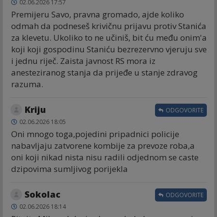
02.06.2026 17:57
Premijeru Savo, pravna gromado, ajde koliko
odmah da podneseš krivičnu prijavu protiv Stanića
za klevetu. Ukoliko to ne učiniš, bit ću među onim'a
koji koji gospodinu Staniću bezrezervno vjeruju sve
i jednu riječ. Zaista javnost RS mora iz
anesteziranog stanja da prijeđe u stanje zdravog
razuma.
Kriju
ODGOVORITE
02.06.2026 18:05
Oni mnogo toga,pojedini pripadnici policije
nabavljaju zatvorene kombije za prevoze roba,a
oni koji nikad nista nisu radili odjednom se caste
dzipovima sumljivog porijekla
Sokolac
ODGOVORITE
02.06.2026 18:14