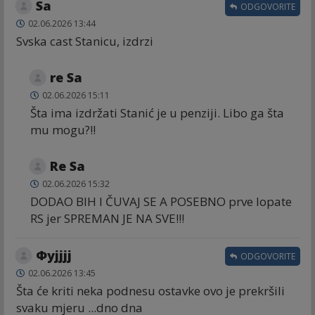
Sa
ODGOVORITE
02.06.2026 13:44
Svska cast Stanicu, izdrzi
re Sa
02.06.2026 15:11
Šta ima izdržati Stanić je u penziji. Libo ga šta
mu mogu?!!
Re Sa
02.06.2026 15:32
DODAO BIH I ČUVAJ SE A POSEBNO prve lopate
RS jer SPREMAN JE NA SVE!!!
Фујјјј
ODGOVORITE
02.06.2026 13:45
Šta će kriti neka podnesu ostavke ovo je prekršili
svaku mjeru ...dno dna