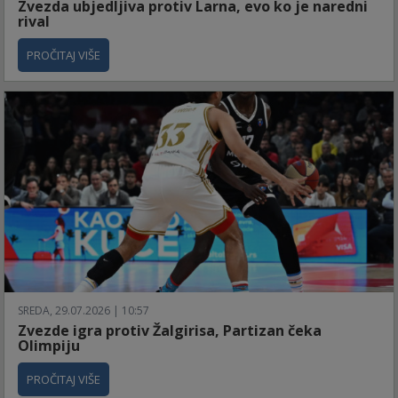
Zvezda ubjedljiva protiv Larna, evo ko je naredni
rival
PROČITAJ VIŠE
SREDA, 29.07.2026 | 10:57
Zvezde igra protiv Žalgirisa, Partizan čeka
Olimpiju
PROČITAJ VIŠE