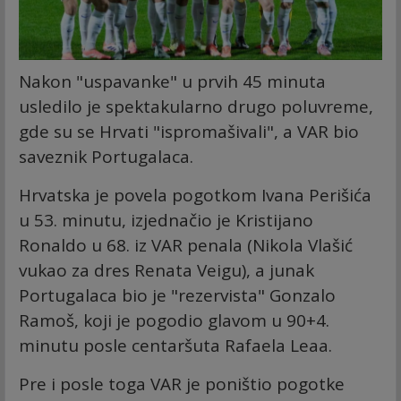
Nakon "uspavanke" u prvih 45 minuta
usledilo je spektakularno drugo poluvreme,
gde su se Hrvati "ispromašivali", a VAR bio
saveznik Portugalaca.
Hrvatska je povela pogotkom Ivana Perišića
u 53. minutu, izjednačio je Kristijano
Ronaldo u 68. iz VAR penala (Nikola Vlašić
vukao za dres Renata Veigu), a junak
Portugalaca bio je "rezervista" Gonzalo
Ramoš, koji je pogodio glavom u 90+4.
minutu posle centaršuta Rafaela Leaa.
Pre i posle toga VAR je poništio pogotke