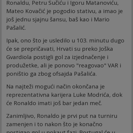
Ronaldu, Petru Sučiću i Igoru Matanoviću,
Mateo Kovačić je pogodio stativu, a imao je
još jednu sjajnu šansu, baš kao i Mario
Pašalić.
Ipak, ono što je usledilo u 103. minutu dugo
će se prepričavati, Hrvati su preko Joška
Gvardiola postigli gol za izjednačenje i
produžetke, ali je ponovo "reagovao" VAR i
poništio ga zbog ofsajda Pašalića.
Na najteži mogući način okončana je
reprezentativna karijera Luke Modrića, dok
će Ronaldo imati još bar jedan meč.
Zanimljivo, Ronaldo je prvi put na turniru
zamenjen i to nakon što je konačno
postigao gol u nokaut fazi. Portugal će u