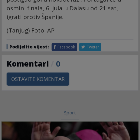
osmini finala, 6. jula u Dalasu od 21 sat,
igrati protiv Španije.
(Tanjug) Foto: AP
Podijelite vijest:
Facebook
Twitter
Komentari
/
0
OSTAVITE KOMENTAR
Sport