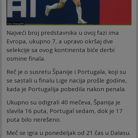
Najveći broj predstavnika u ovoj fazi ima
Evropa, ukupno 7, a upravo okršaj dve
selekcije sa ovog kontinenta biće derbi
osmine finala.
Reč je o susretu Španije i Portugala, koji su
se sastali u finalu Lige nacija prošle godine,
kada je Portugalija pobedila nakon penala.
Ukupno su odigrali 40 mečeva, Španija je
slavila 16 puta, Portugal sedam, dok je 17
puta bilo nerešeno.
Meč se igra u ponedeljak od 21 čas u Dalasu.