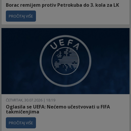
Borac remijem protiv Petrokuba do 3. kola za LK
PROČITAJ VIŠE
ČETVRTAK, 30.07.2026 | 18:19
Oglasila se UEFA: Nećemo učestvovati u FIFA
takmičenjima
PROČITAJ VIŠE