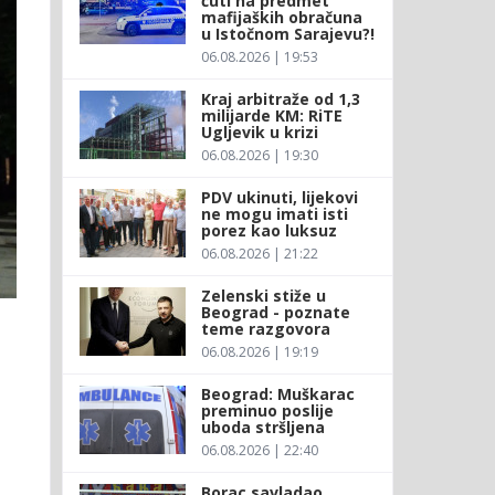
ćuti na predmet
mafijaških obračuna
u Istočnom Sarajevu?!
06.08.2026 | 19:53
Kraj arbitraže od 1,3
milijarde KM: RiTE
Ugljevik u krizi
06.08.2026 | 19:30
PDV ukinuti, lijekovi
ne mogu imati isti
porez kao luksuz
06.08.2026 | 21:22
Zelenski stiže u
Beograd - poznate
teme razgovora
06.08.2026 | 19:19
Beograd: Muškarac
preminuo poslije
uboda stršljena
06.08.2026 | 22:40
Borac savladao