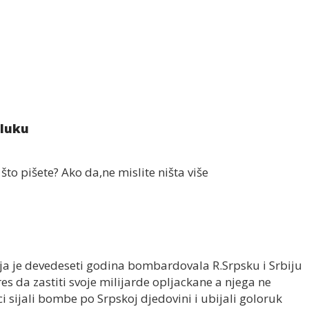
aluku
o što pišete? Ako da,ne mislite ništa više
ja je devedeseti godina bombardovala R.Srpsku i Srbiju
res da zastiti svoje milijarde opljackane a njega ne
 sijali bombe po Srpskoj djedovini i ubijali goloruk