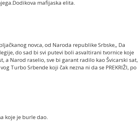
njega.Dodikova mafijaska elita.
ljačkanog novca, od Naroda republike Srbske,, Da
egije, do sad bi svi putevi boli asvaltirani tvornice koje
, a Narod raselio, sve bi garant radilo kao Švicarski sat,
bavog Turbo Srbende koji čak nezna ni da se PREKRIŽI, po
 koje je burle dao.