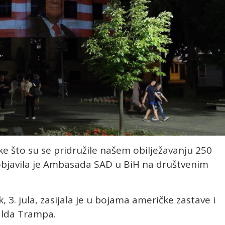
ke što su se pridružile našem obilježavanju 250
objavila je Ambasada SAD u BiH na društvenim
 3. jula, zasijala je u bojama američke zastave i
alda Trampa.