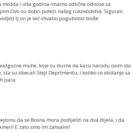
a možda i više godina imamo odlične odnose sa
om.Ovo su dobri potezi našeg rukovodstva. Siguran
djeti tj on je već shvatio pogubnost bivše
 podguzne muhe, koje su duzne da kazu narodu osim sto
 sta su obecali Stejt Deprtmentu, i koliko ce skidanje sa
ih para
ejtonu da se Bosna mora podijeliti na dva dijela, i da
 Ameri! E zato smo im zahvalni!