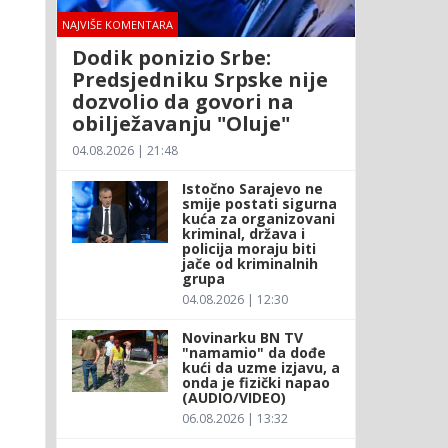
NAJVIŠE KOMENTARA
Dodik ponizio Srbe:
Predsjedniku Srpske nije
dozvolio da govori na
obilježavanju "Oluje"
04.08.2026 | 21:48
Istočno Sarajevo ne
smije postati sigurna
kuća za organizovani
kriminal, država i
policija moraju biti
jače od kriminalnih
grupa
04.08.2026 | 12:30
Novinarku BN TV
"namamio" da dođe
kući da uzme izjavu, a
onda je fizički napao
(AUDIO/VIDEO)
06.08.2026 | 13:32