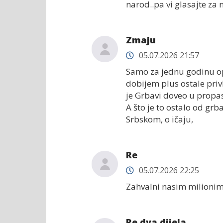
narod..pa vi glasajte za 
Zmaju
05.07.2026 21:57
Samo za jednu godinu op
dobijem plus ostale privl
je Grbavi doveo u propast
A što je to ostalo od gr
Srbskom, o ičaju,
Re
05.07.2026 22:25
Zahvalni nasim milionima
Re dva dijela