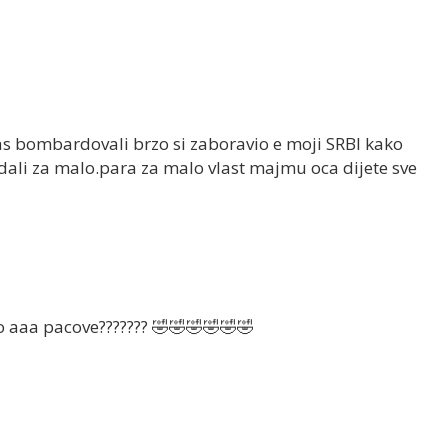
s bombardovali brzo si zaboravio e moji SRBI kako
 dali za malo.para za malo vlast majmu oca dijete sve
 aaa pacove??????? 🤣🤣🤣🤣🤣🤣