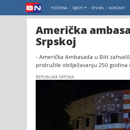
POČETNA
VIJESTI
RTV BN
KONTAKT
Američka ambasad
Srpskoj
- Američka Ambasada u BiH zahvalila
pridružile obilježavanju 250 godina
REPUBLIKA SRPSKA