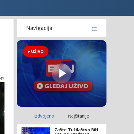
i
Navigacija
● UŽIVO
:45
Izdvojeno
Najčitanije
Zašto Tužilaštvo BiH