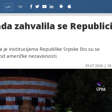
LAT
ЋР
a zahvalila se Republic
 je institucijama Republike Srpske što su se
 od američke nezavisnosti.
05.07.2026 | 18