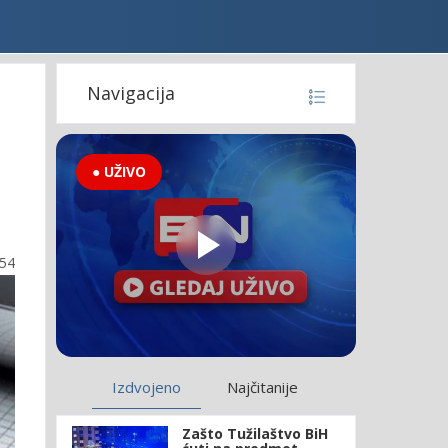
Navigacija
● UŽIVO
:54
Izdvojeno
Najčitanije
Zašto Tužilaštvo BiH