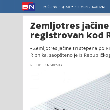
POČETNA
VIJESTI
RTV BN
KONTAKT
Zemljotres jačine
registrovan kod 
- Zemljotres jačine tri stepena po R
Ribnika, saopšteno je iz Republičk
REPUBLIKA SRPSKA