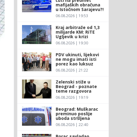
ćuti na predmet
mafijaških obračuna
u Istočnom Sarajevu?!
06.08.2026 | 19:53
Kraj arbitraže od 1,3
milijarde KM: RiTE
Ugljevik u krizi
06.08.2026 | 19:30
PDV ukinuti, lijekovi
ne mogu imati isti
porez kao luksuz
06.08.2026 | 21:22
Zelenski stiže u
Beograd - poznate
teme razgovora
06.08.2026 | 19:19
Beograd: Muškarac
preminuo poslije
uboda stršljena
06.08.2026 | 22:40
Borac savladao