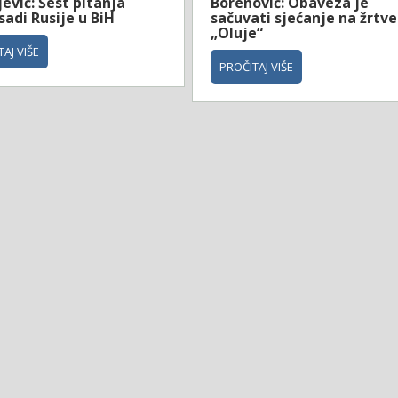
ević: Šest pitanja
Borenović: Obaveza je
adi Rusije u BiH
sačuvati sjećanje na žrtve
„Oluje“
AJ VIŠE
PROČITAJ VIŠE