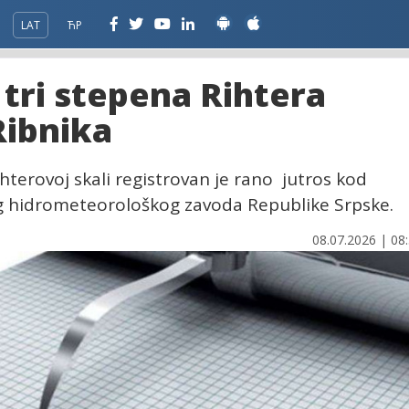
LAT
ЋР
 tri stepena Rihtera
Ribnika
ihterovoj skali registrovan je rano jutros kod
og hidrometeorološkog zavoda Republike Srpske.
08.07.2026 | 08