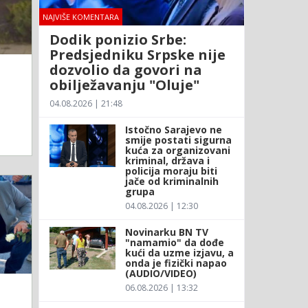
NAJVIŠE KOMENTARA
Dodik ponizio Srbe:
Predsjedniku Srpske nije
dozvolio da govori na
obilježavanju "Oluje"
04.08.2026 | 21:48
Istočno Sarajevo ne
smije postati sigurna
kuća za organizovani
kriminal, država i
policija moraju biti
jače od kriminalnih
grupa
04.08.2026 | 12:30
Novinarku BN TV
"namamio" da dođe
kući da uzme izjavu, a
onda je fizički napao
(AUDIO/VIDEO)
06.08.2026 | 13:32