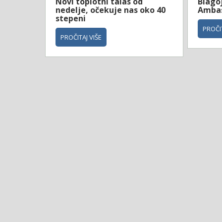
Novi toplotni talas od
Blagoj
nedelje, očekuje nas oko 40
Ambas
stepeni
PROČIT
PROČITAJ VIŠE