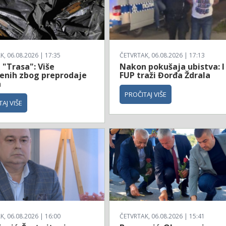
, 06.08.2026 | 17:35
ČETVRTAK, 06.08.2026 | 17:13
 "Trasa": Više
Nakon pokušaja ubistva: I
enih zbog preprodaje
FUP traži Đorđa Ždrala
a
PROČITAJ VIŠE
AJ VIŠE
, 06.08.2026 | 16:00
ČETVRTAK, 06.08.2026 | 15:41