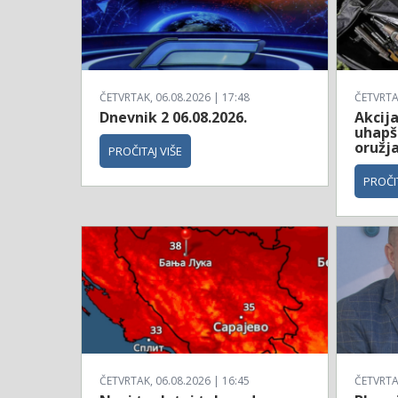
ČETVRTAK, 06.08.2026 | 17:48
ČETVRTAK
Dnevnik 2 06.08.2026.
Akcija
uhapš
oružj
PROČITAJ VIŠE
PROČIT
ČETVRTAK, 06.08.2026 | 16:45
ČETVRTAK