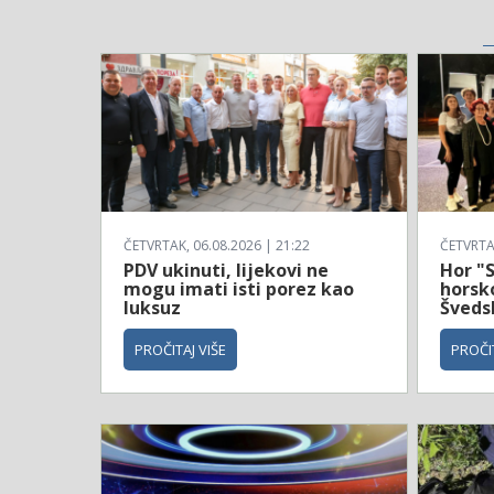
ČETVRTAK, 06.08.2026 | 21:22
ČETVRTAK
PDV ukinuti, lijekovi ne
Hor "S
mogu imati isti porez kao
horsko
luksuz
Šveds
PROČITAJ VIŠE
PROČIT