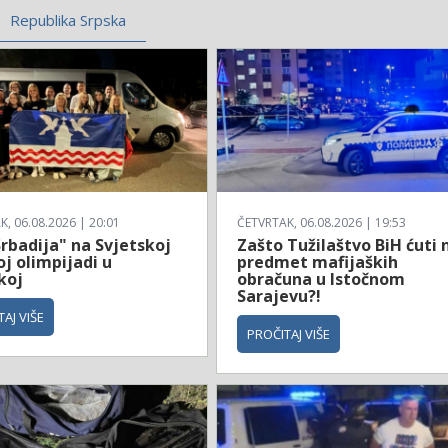
Republika Srpska
, 06.08.2026 | 20:01
ČETVRTAK, 06.08.2026 | 19:53
rbadija" na Svjetskoj
Zašto Tužilaštvo BiH ćuti 
j olimpijadi u
predmet mafijaških
koj
obračuna u Istočnom
Sarajevu?!
AJ VIŠE
PROČITAJ VIŠE