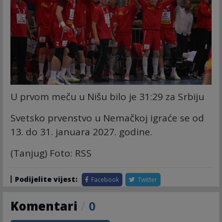
U prvom meču u Nišu bilo je 31:29 za Srbiju
Svetsko prvenstvo u Nemačkoj igraće se od
13. do 31. januara 2027. godine.
(Tanjug) Foto: RSS
Podijelite vijest:
Facebook
Twitter
Komentari
/
0