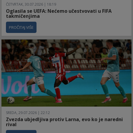
ČETVRTAK, 30.07.2026 | 18:19
Oglasila se UEFA: Nećemo učestvovati u FIFA
takmičenjima
PROČITAJ VIŠE
SREDA, 29.07.2026 | 22:12
Zvezda ubjedljiva protiv Larna, evo ko je naredni
rival