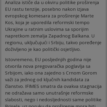
Analiza ističe da u okviru politike proširenja
EU rastu tenzije, posebno nakon izjava
evropskog komesara za proširenje Marte
Kos, koja je uporedila reformski tempo
Ukrajine u ratnim uslovima sa sporijim
napretkom zemalja Zapadnog Balkana. U
regionu, uključujući i Srbiju, takvo poređenje
doživljeno je kao politički osjetljivo.
Istovremeno, EU posljednjih godina nije
otvorila nova pregovaračka poglavlja sa
Srbijom, iako ona zajedno s Crnom Gorom
važi za jednog od ključnih kandidata za
članstvo. IFIMES smatra da ovakva stagnacija
ne odražava samo unutrašnje reformske
slabosti, nego i nedosljednosti same politike
Brisela, uz poruku da proširenje mora biti