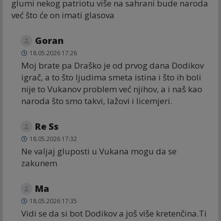
glumi nekog patriotu više na sahrani bude naroda
već što će on imati glasova
Goran
18.05.2026 17:26
Moj brate pa Draško je od prvog dana Dodikov
igrač, a to što ljudima smeta istina i što ih boli
nije to Vukanov problem već njihov, a i naš kao
naroda što smo takvi, lažovi i licemjeri.
Re Ss
18.05.2026 17:32
Ne valjaj gluposti u Vukana mogu da se
zakunem
Ma
18.05.2026 17:35
Vidi se da si bot Dodikov a još više kretenčina.Ti