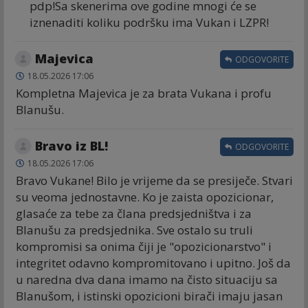
pdp!Sa skenerima ove godine mnogi će se
iznenaditi koliku podršku ima Vukan i LZPR!
Majevica
ODGOVORITE
18.05.2026 17:06
Kompletna Majevica je za brata Vukana i profu
Blanušu.
Bravo iz BL!
ODGOVORITE
18.05.2026 17:06
Bravo Vukane! Bilo je vrijeme da se presiječe. Stvari
su veoma jednostavne. Ko je zaista opozicionar,
glasaće za tebe za člana predsjedništva i za
Blanušu za predsjednika. Sve ostalo su truli
kompromisi sa onima čiji je "opozicionarstvo" i
integritet odavno kompromitovano i upitno. Još da
u naredna dva dana imamo na čisto situaciju sa
Blanušom, i istinski opozicioni birači imaju jasan