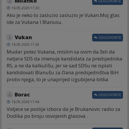
Milanko
ODGOVORITE
18.05.2026 17:20
Ako je neko to zasluzio zasluzio je Vukan.Moj glas
ide za Vukana I Blanusu.
Vukan
ODGOVORITE
18.05.2026 17:43
Mudar potez Vukana, mislim sa ovim da želi da
natjera SDS da imenuje kandidata za predsjednika
RS, a ne da kalkulišu, jer se sad SDSu ne isplati
kandidovati Blanušu za člana predsjedništva BiH
protiv njega, to je unaprijed izgubljena bitka
Borac
ODGOVORITE
18.05.2026 17:44
Vidjece se poslije izbora da je Brukanovic radio za
Dodika po broju osvojenih glasova .