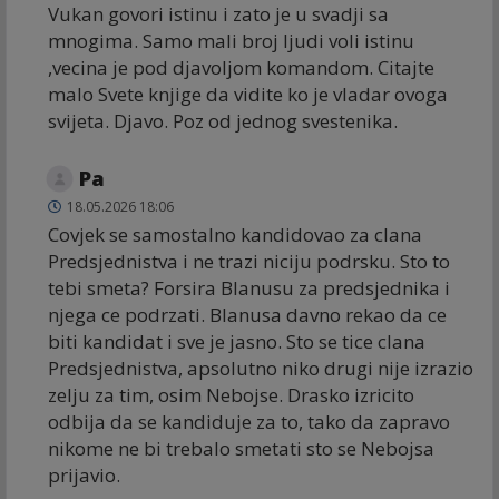
Vukan govori istinu i zato je u svadji sa
mnogima. Samo mali broj ljudi voli istinu
,vecina je pod djavoljom komandom. Citajte
malo Svete knjige da vidite ko je vladar ovoga
svijeta. Djavo. Poz od jednog svestenika.
Pa
18.05.2026 18:06
Covjek se samostalno kandidovao za clana
Predsjednistva i ne trazi niciju podrsku. Sto to
tebi smeta? Forsira Blanusu za predsjednika i
njega ce podrzati. Blanusa davno rekao da ce
biti kandidat i sve je jasno. Sto se tice clana
Predsjednistva, apsolutno niko drugi nije izrazio
zelju za tim, osim Nebojse. Drasko izricito
odbija da se kandiduje za to, tako da zapravo
nikome ne bi trebalo smetati sto se Nebojsa
prijavio.