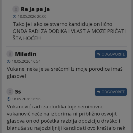
Re ja pa ja
18.05.2026 20:00
Tako je i ako se stvarno kandiduje on lično
ONDA RADI ZA DODIKA I VLAST A MOZE PRIČATI
ŠTA HOĆE!!!
Miladin
ODGOVORITE
18.05.2026 16:54
Vukane, neka je sa srećom! Iz moje porodice imaš
glasove!
Ss
ODGOVORITE
18.05.2026 16:56
Vukanović radi za dodika toje neminovno
vukanović neće na izborima ni približno osvojit
glasova on od početka razbija opoziciju draško i
blanuša su najozbiljniji kandidati ovo kreštalo nek