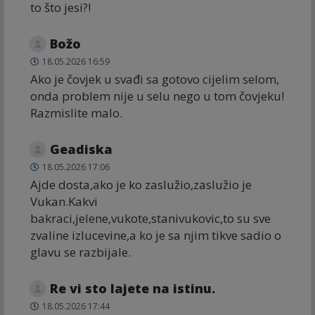
to što jesi?!
Božo
18.05.2026 16:59
Ako je čovjek u svađi sa gotovo cijelim selom,
onda problem nije u selu nego u tom čovjeku!
Razmislite malo.
Geadiska
18.05.2026 17:06
Ajde dosta,ako je ko zaslužio,zaslužio je
Vukan.Kakvi
bakraci,jelene,vukote,stanivukovic,to su sve
zvaline izlucevine,a ko je sa njim tikve sadio o
glavu se razbijale.
Re vi sto lajete na istinu.
18.05.2026 17:44