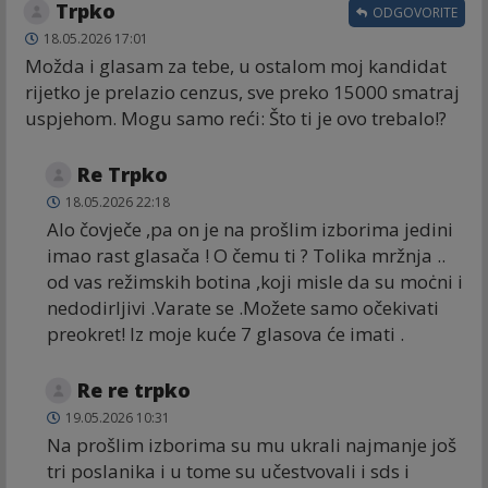
Trpko
ODGOVORITE
18.05.2026 17:01
Možda i glasam za tebe, u ostalom moj kandidat
rijetko je prelazio cenzus, sve preko 15000 smatraj
uspjehom. Mogu samo reći: Što ti je ovo trebalo!?
Re Trpko
18.05.2026 22:18
Alo čovječe ,pa on je na prošlim izborima jedini
imao rast glasača ! O čemu ti ? Tolika mržnja ..
od vas režimskih botina ,koji misle da su moċni i
nedodirljivi .Varate se .Možete samo očekivati
preokret! Iz moje kuće 7 glasova će imati .
Re re trpko
19.05.2026 10:31
Na prošlim izborima su mu ukrali najmanje još
tri poslanika i u tome su učestvovali i sds i