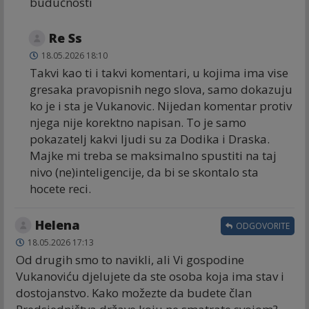
budučnosti
Re Ss
18.05.2026 18:10
Takvi kao ti i takvi komentari, u kojima ima vise
gresaka pravopisnih nego slova, samo dokazuju
ko je i sta je Vukanovic. Nijedan komentar protiv
njega nije korektno napisan. To je samo
pokazatelj kakvi ljudi su za Dodika i Draska.
Majke mi treba se maksimalno spustiti na taj
nivo (ne)inteligencije, da bi se skontalo sta
hocete reci.
Helena
ODGOVORITE
18.05.2026 17:13
Od drugih smo to navikli, ali Vi gospodine
Vukanoviću djelujete da ste osoba koja ima stav i
dostojanstvo. Kako možezte da budete član