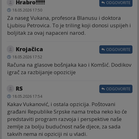
Hrabro!!!!!!
ODGOVORITE
18.05.2026 17:50
Za naseg Vukana, profesora Blanusu i doktora
Ljubisu Petrovica. To je triling koji donosi uspijeh i
boljitak za ovaj napaceni narod.
Krojačica
ODGOVORITE
18.05.2026 17:52
Računa na glasove bošnjaka kao i Komšić. Dodikov
igrač za razbijanje opozicije
RS
ODGOVORITE
18.05.2026 17:54
Kakav Vukanović, i ostala opzicija. Poštovani
građani Republike Srpske nama treba neko ko će
predstaviti program razvoja i perspektive naše
zemlje za bolju budućnost naše djece, za sada
takvih nema ni opziciji ni u vladi.