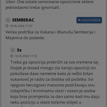
izbor. Ove ostale samozvane opozicione aktere
jednostavno treba ignorisati.
SEMBERAC
ODGOVORITE
18.05.2026 17:07
Velika podrška za Vukana i Blanušu.Semberija i
Majevica do pobede.
Ss
18.05.2026 17:32
Treba ga opozicija prekrižit za sva vremena taj
čovjek je dosad mnogo zla nanijo opoziciji on
pokušava dase nametne kako je nešto bitan
vukanović je radio za dodika od početka. Svi
njegovo hercegovci masovno podržavaju ovu
izdajničku i kriminalnu vlast i vukan je osoba
koja bise promjenila za dan samo kad mu daju
neku poziciju u vlasti toćemo vidjeti u