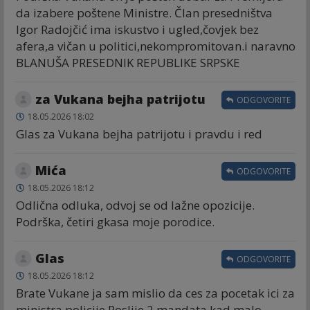
da izabere poštene Ministre. Član presedništva
Igor Radojčić ima iskustvo i ugled,čovjek bez
afera,a vičan u politici,nekompromitovan.i naravno
BLANUŠA PRESEDNIK REPUBLIKE SRPSKE
za Vukana bejha patrijotu
ODGOVORITE
18.05.2026 18:02
Glas za Vukana bejha patrijotu i pravdu i red
Mića
ODGOVORITE
18.05.2026 18:12
Odlična odluka, odvoj se od lažne opozicije.
Podrška, četiri gkasa moje porodice.
Glas
ODGOVORITE
18.05.2026 18:12
Brate Vukane ja sam mislio da ces za pocetak ici za
ministra policije.Poslije 2 mandata kad malo