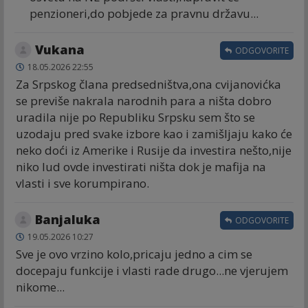
penzioneri,do pobjede za pravnu državu...
Vukana
ODGOVORITE
18.05.2026 22:55
Za Srpskog člana predsedništva,ona cvijanovićka
se previše nakrala narodnih para a ništa dobro
uradila nije po Republiku Srpsku sem što se
uzodaju pred svake izbore kao i zamišljaju kako će
neko doći iz Amerike i Rusije da investira nešto,nije
niko lud ovde investirati ništa dok je mafija na
vlasti i sve korumpirano.
Banjaluka
ODGOVORITE
19.05.2026 10:27
Sve je ovo vrzino kolo,pricaju jedno a cim se
docepaju funkcije i vlasti rade drugo...ne vjerujem
nikome...