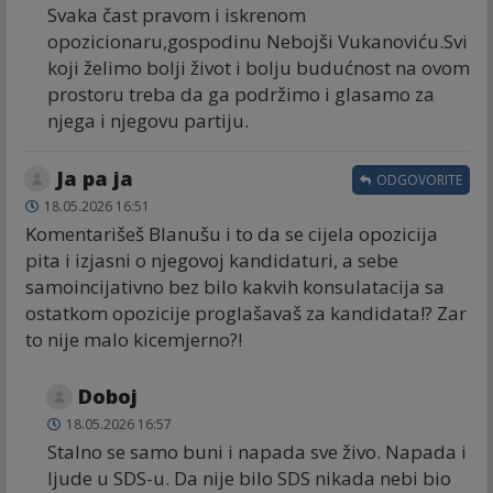
Svaka čast pravom i iskrenom
opozicionaru,gospodinu Nebojši Vukanoviću.Svi
koji želimo bolji život i bolju budućnost na ovom
prostoru treba da ga podržimo i glasamo za
njega i njegovu partiju.
Ja pa ja
ODGOVORITE
18.05.2026 16:51
Komentarišeš Blanušu i to da se cijela opozicija
pita i izjasni o njegovoj kandidaturi, a sebe
samoincijativno bez bilo kakvih konsulatacija sa
ostatkom opozicije proglašavaš za kandidata!? Zar
to nije malo kicemjerno?!
Doboj
18.05.2026 16:57
Stalno se samo buni i napada sve živo. Napada i
ljude u SDS-u. Da nije bilo SDS nikada nebi bio