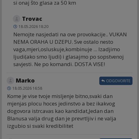
si onaj što glasa za 50 km
Trovac
18.05.2026 18:20
Nemojte nasjedati na ove provokacije.. VUKAN
NEMA ORAHA U DZEPU. Sve ostalo nesto
vaga,mjeri,osluskuje,kombinuje ... Izadjimo
ljudi(ako smo ljudi) i glasajmo po sopstvenoj
savjesti. Ne po komandi. DOSTA VISE!
Marko
ODGOVORITE
18.05.2026 16:58
Kome je vise tvoje misljenje bitno,svaki dan
mjenjas plocu hoces jedinstvo a bez ikakvog
dogovora istrcavas kao kandidat,Jedan dan
Blanusa valja drug dan je prevrtljiv i ne valja
izgubio si svaki kredibilitet