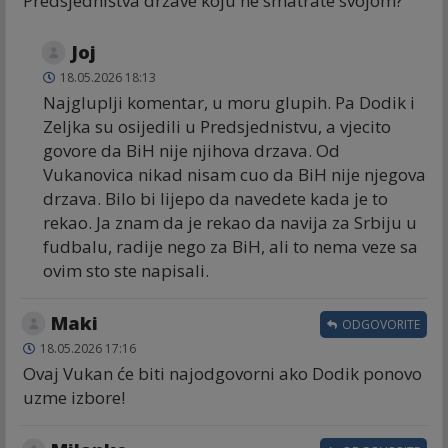
Predsjedništva države koju ne smatrate svojom?
Joj
18.05.2026 18:13
Najgluplji komentar, u moru glupih. Pa Dodik i
Zeljka su osijedili u Predsjednistvu, a vjecito
govore da BiH nije njihova drzava. Od
Vukanovica nikad nisam cuo da BiH nije njegova
drzava. Bilo bi lijepo da navedete kada je to
rekao. Ja znam da je rekao da navija za Srbiju u
fudbalu, radije nego za BiH, ali to nema veze sa
ovim sto ste napisali.
Maki
ODGOVORITE
18.05.2026 17:16
Ovaj Vukan će biti najodgovorni ako Dodik ponovo
uzme izbore!