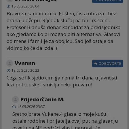
18.05.2026 20:04
Bravo za kandidaturu. Pošten, čista obraza i bez
oraha u džepu. Rijedak slučaj na bh i rs sceni.
Profesor Blanuša dobar kandidat za predsjednika
ako gledamo ko bi mogao biti alternativa. Glasovi
od mene i familije za obojicu. Sad još ostaje da
vidimo ko će da izda :)
Vvnnnn
ODGOVORITE
18.05.2026 20:22
Cega se lik sjetio cim ga nema tri dana u javnosti
lezi potrbuske i smislja neku prevaru!
Prijedorčanin M.
18.05.2026 23:37
Sretno brate Vukane,4 glasa iz moje kuću i
ostale rodbine i prijatelja,ovaj put na glasanju
osvetu na NE podršci vlasti,napravit će