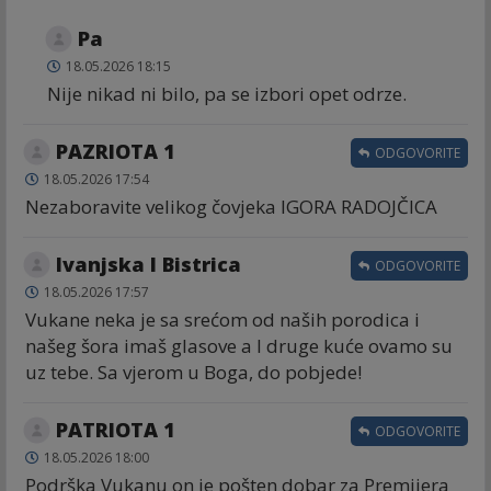
Pa
18.05.2026 18:15
Nije nikad ni bilo, pa se izbori opet odrze.
PAZRIOTA 1
ODGOVORITE
18.05.2026 17:54
Nezaboravite velikog čovjeka IGORA RADOJČICA
Ivanjska I Bistrica
ODGOVORITE
18.05.2026 17:57
Vukane neka je sa srećom od naših porodica i
našeg šora imaš glasove a I druge kuće ovamo su
uz tebe. Sa vjerom u Boga, do pobjede!
PATRIOTA 1
ODGOVORITE
18.05.2026 18:00
Podrška Vukanu on je pošten dobar za Premijera