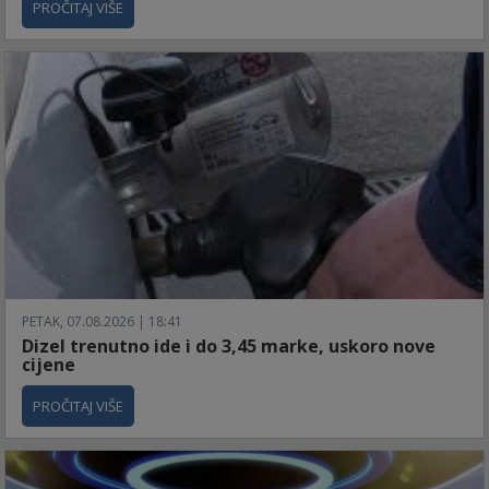
PROČITAJ VIŠE
PETAK, 07.08.2026 | 18:41
Dizel trenutno ide i do 3,45 marke, uskoro nove
cijene
PROČITAJ VIŠE