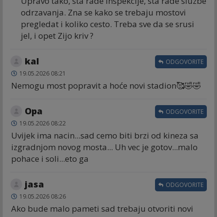
Upravo tako, sta rade inspekcije, sta rade sluzbe
odrzavanja. Zna se kako se trebaju mostovi
pregledat i koliko cesto. Treba sve da se srusi
jel, i opet Zijo kriv ?
kal
ODGOVORITE
19.05.2026 08:21
Nemogu most popravit a hoće novi stadion🥰🤣🤣
Opa
ODGOVORITE
19.05.2026 08:22
Uvijek ima nacin...sad cemo biti brzi od kineza sa
izgradnjom novog mosta... Uh vec je gotov...malo
pohace i soli...eto ga
jasa
ODGOVORITE
19.05.2026 08:26
Ako bude malo pameti sad trebaju otvoriti novi