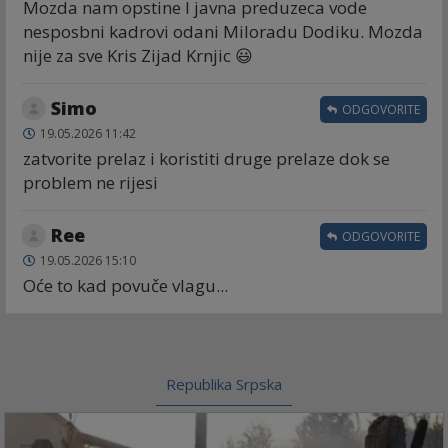
Mozda nam opstine I javna preduzeca vode
nesposbni kadrovi odani Miloradu Dodiku. Mozda
nije za sve Kris Zijad Krnjic 😃
Simo
ODGOVORITE
19.05.2026 11:42
zatvorite prelaz i koristiti druge prelaze dok se
problem ne rijesi
Ree
ODGOVORITE
19.05.2026 15:10
Oće to kad povuče vlagu...
Republika Srpska