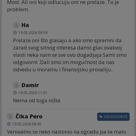
Most. Ali oni koji odlucuju oni ne prelaze. To je
problem.
Ha
19.05.2026 09:59
Prelaze oni što glasaju a ako smo spremni da
zarad svog sitnog interesa damo glas ovakvoj
vlasti neka nam se sve ovo dogadjaja Sami smo
odgovorni .Dali smo im mogućnost da nas
odvedu u moralnu i finansijsku provaliju.
Damir
19.05.2026 11:01
Nema od toga ništa
Čika Pero
ODGOVORITE
19.05.2026 08:45
Verovatno se neko naslonio na ogradu pa se malo