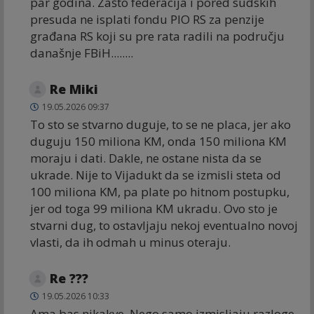
par godina. Zašto federacija i pored sudskih
presuda ne isplati fondu PIO RS za penzije
građana RS koji su pre rata radili na području
današnje FBiH........
Re Miki
19.05.2026 09:37
To sto se stvarno duguje, to se ne placa, jer ako
duguju 150 miliona KM, onda 150 miliona KM
moraju i dati. Dakle, ne ostane nista da se
ukrade. Nije to Vijadukt da se izmisli steta od
100 miliona KM, pa plate po hitnom postupku,
jer od toga 99 miliona KM ukradu. Ovo sto je
stvarni dug, to ostavljaju nekoj eventualno novoj
vlasti, da ih odmah u minus oteraju.
Re ???
19.05.2026 10:33
Ama bas nikakve. Nego samo izmisljaju razloge,