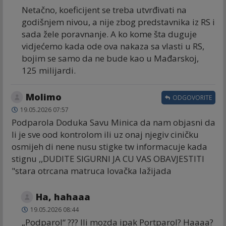
Netačno, koeficijent se treba utvrđivati na
godišnjem nivou, a nije zbog predstavnika iz RS i
sada žele poravnanje. A ko kome šta duguje
vidjećemo kada ode ova nakaza sa vlasti u RS,
bojim se samo da ne bude kao u Mađarskoj,
125 milijardi.
Molimo
ODGOVORITE
19.05.2026 07:57
Podparola Doduka Savu Minica da nam objasni da
li je sve ood kontrolom ili uz onaj njegiv ciničku
osmijeh di nene nusu stigke tw informacuje kada
stignu ,,DUDITE SIGURNI JA CU VAS OBAVJESTITI
"stara otrcana matruca lovačka lažijada
Ha, hahaaa
19.05.2026 08:44
„Podparol“ ??? Ili mozda ipak Portparol? Haaaa?