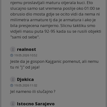
njemu proslavljali maturu otjerala kuci. Eto
slucajno samo sat vremena poslije oko 01:00 se
obrusio dio mosta gdje se ocito vidi da nema ni
milimetra armature tj da je armatura i ako je
bila presjecena namjerno. Slicnu taktiku smo
vidjeli masu puta 92-95 kada su se rusili objekti
"sami od sebe".
realnost
19.05.2026 10:52
Jeste da je gospon Kajganic pomenut, ali nemu
tu ni "j" od jaja!
Djokica
19.05.2026 11:02
Jel nameno ili slučajno ?
Istocno Sarajevo