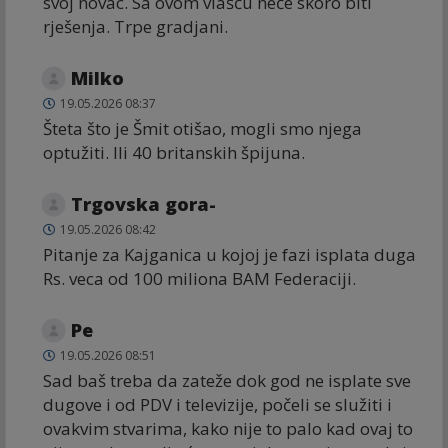
svoj novac. Sa ovom vlašću neće skoro biti
rješenja. Trpe gradjani.
Milko
19.05.2026 08:37
Šteta što je Šmit otišao, mogli smo njega
optužiti. Ili 40 britanskih špijuna.
Trgovska gora-
19.05.2026 08:42
Pitanje za Kajganica u kojoj je fazi isplata duga
Rs. veca od 100 miliona BAM Federaciji.
Ре
19.05.2026 08:51
Sad baš treba da zateže dok god ne isplate sve
dugove i od PDV i televizije, počeli se služiti i
ovakvim stvarima, kako nije to palo kad ovaj to