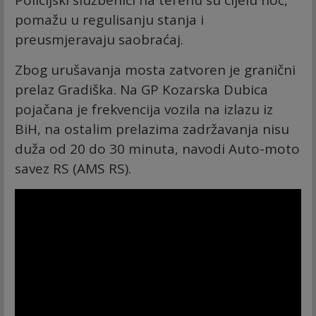
Policijski službenici na terenu su cijelu noć,
pomažu u regulisanju stanja i
preusmjeravaju saobraćaj.
Zbog urušavanja mosta zatvoren je granični
prelaz Gradiška. Na GP Kozarska Dubica
pojačana je frekvencija vozila na izlazu iz
BiH, na ostalim prelazima zadržavanja nisu
duža od 20 do 30 minuta, navodi Auto-moto
savez RS (AMS RS).