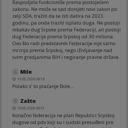
Raspodjela funkcioniše prema postojećem
zakonu. Ne može se sad donijeti novi zakon po
zelji SDA, tražiti da se isti datira na 2023.
godinu, pa onda traziti isplatu duga. Ne postoji
nikakav dug Srpske prema Federaciji, ali postoji
dug Federacije prema Srpskoj od 30 miliona.
Ovo što radi predstavnik Federacije nije samo
mrznja prema Srpskoj, nego iživljavanje nad
svim gradjanima BiH i negiranje pravne države.
Mile
19.05.2026 09:18
Polako s' to plaćanje Đole...
Zašto
19.05.2026 09:31
Konačno federacija ne plati Republici Srpskoj
dugove od pdv koji su i sudski presuđeni pre