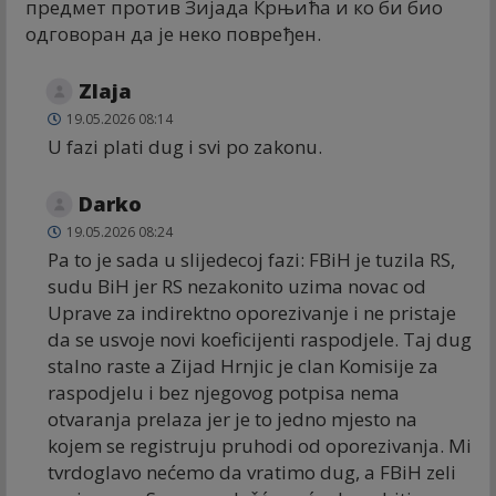
предмет против Зијада Крњића и ко би био
одговоран да је неко повређен.
Zlaja
19.05.2026 08:14
U fazi plati dug i svi po zakonu.
Darko
19.05.2026 08:24
Pa to je sada u slijedecoj fazi: FBiH je tuzila RS,
sudu BiH jer RS nezakonito uzima novac od
Uprave za indirektno oporezivanje i ne pristaje
da se usvoje novi koeficijenti raspodjele. Taj dug
stalno raste a Zijad Hrnjic je clan Komisije za
raspodjelu i bez njegovog potpisa nema
otvaranja prelaza jer je to jedno mjesto na
kojem se registruju pruhodi od oporezivanja. Mi
tvrdoglavo nećemo da vratimo dug, a FBiH zeli