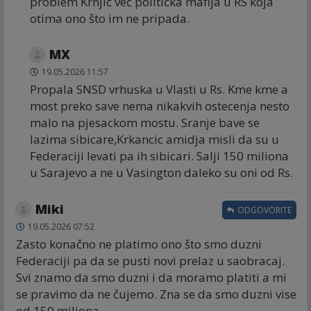
problem Krnjić već politička mafija u RS koja
otima ono što im ne pripada.
MX
19.05.2026 11:57
Propala SNSD vrhuska u Vlasti u Rs. Kme kme a
most preko save nema nikakvih ostecenja nesto
malo na pjesackom mostu. Sranje bave se
lazima sibicare,Krkancic amidja misli da su u
Federaciji levati pa ih sibicari. Salji 150 miliona
u Sarajevo a ne u Vasington daleko su oni od Rs.
Miki
ODGOVORITE
19.05.2026 07:52
Zasto konačno ne platimo ono što smo duzni
Federaciji pa da se pusti novi prelaz u saobracaj.
Svi znamo da smo duzni i da moramo platiti a mi
se pravimo da ne čujemo. Zna se da smo duzni vise
od 150 miliona.