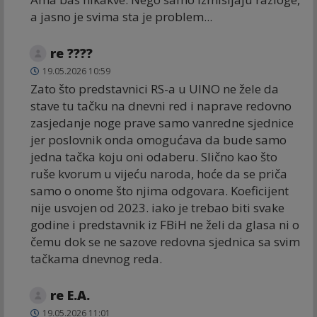
a jasno je svima sta je problem...
re ????
19.05.2026 10:59
Zato što predstavnici RS-a u UINO ne žele da
stave tu tačku na dnevni red i naprave redovno
zasjedanje noge prave samo vanredne sjednice
jer poslovnik onda omogućava da bude samo
jedna tačka koju oni odaberu. Slično kao što
ruše kvorum u vijeću naroda, hoće da se priča
samo o onome što njima odgovara. Koeficijent
nije usvojen od 2023. iako je trebao biti svake
godine i predstavnik iz FBiH ne želi da glasa ni o
čemu dok se ne sazove redovna sjednica sa svim
tačkama dnevnog reda.
re E.A.
19.05.2026 11:01