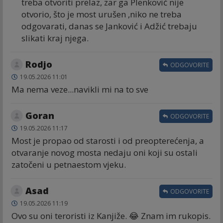
treba otvoriti prelaz, zar ga Plenković nije
otvorio, što je most urušen ,niko ne treba
odgovarati, danas se Janković i Adžić trebaju
slikati kraj njega.
Rodjo
ODGOVORITE
19.05.2026 11:01
Ma nema veze...navikli mi na to sve
Goran
ODGOVORITE
19.05.2026 11:17
Most je propao od starosti i od preopterećenja, a
otvaranje novog mosta nedaju oni koji su ostali
zatočeni u petnaestom vjeku.
Asad
ODGOVORITE
19.05.2026 11:19
Ovo su oni teroristi iz Kanjiže. 😂 Znam im rukopis.