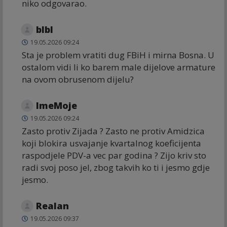
niko odgovarao.
blbl
19.05.2026 09:24
Sta je problem vratiti dug FBiH i mirna Bosna. U
ostalom vidi li ko barem male dijelove armature
na ovom obrusenom dijelu?
ImeMoje
19.05.2026 09:24
Zasto protiv Zijada ? Zasto ne protiv Amidzica
koji blokira usvajanje kvartalnog koeficijenta
raspodjele PDV-a vec par godina ? Zijo kriv sto
radi svoj poso jel, zbog takvih ko ti i jesmo gdje
jesmo.
Realan
19.05.2026 09:37