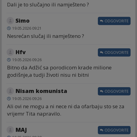
Dali je to slučajno ili namješteno ?
Simo
ODGOVORITE
19.05.2026 09:21
Nesrećan slučaj ili namješteno ?
Hfv
ODGOVORITE
19.05.2026 09:26
Bitno da Adžić sa porodicom krade milione
godišnje,a tudji životi nisu ni bitni
Nisam komunista
ODGOVORITE
19.05.2026 09:26
Ali ovi ne mogu a ni nece ni da ofarbaju sto se za
vrijemr Tita napravilo.
MAJ
ODGOVORITE