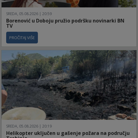
SREDA, 05.08.2026 | 20:59
Borenović u Doboju pružio podršku novinarki BN
TV
PROČITAJ VIŠE
SREDA, 05.08.2026 | 20:19
Helikopter uključen u gašenje požara na području