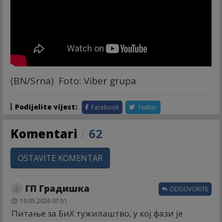
(BN/Srna) Foto: Viber grupa
Podijelite vijest:
Facebook
Twitter
Komentari
/
62
OSTAVITE KOMENTAR
ГП Градишка
ODGOVORITE
19.05.2026 07:51
Питање за БиХ тужилаштво, у кој фази је