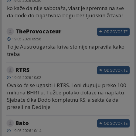
19.05.2026 09:30
ko kaže da nije sabotaža, vlast je spremna na sve
da dođe do cilja! hvala bogu bez ljudskih žrtava!
TheProvocateur
ODGOVORITE
19.05.2026 09:58
To je Austrougarska kriva sto nije napravila kako
treba
RTRS
ODGOVORITE
19.05.2026 10:02
Ovako će se ugasiti i RTRS. I oni duguju preko 100
miliona BHRTu. Tužbe polako dolaze na naplatu.
Sjebaće čika Dodo kompletnu RS, a sekta će da
preseli na Dedinje
Bato
ODGOVORITE
19.05.2026 10:14