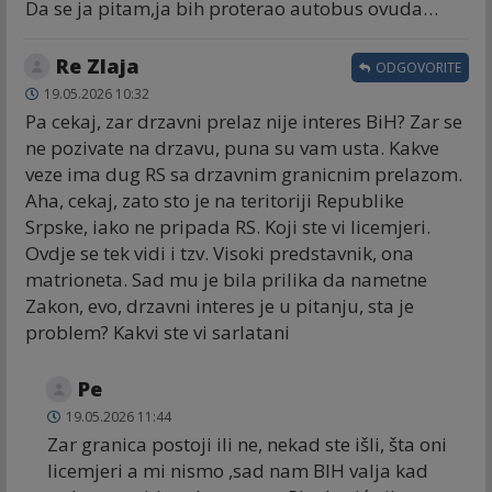
Da se ja pitam,ja bih proterao autobus ovuda…
Re Zlaja
ODGOVORITE
19.05.2026 10:32
Pa cekaj, zar drzavni prelaz nije interes BiH? Zar se
ne pozivate na drzavu, puna su vam usta. Kakve
veze ima dug RS sa drzavnim granicnim prelazom.
Aha, cekaj, zato sto je na teritoriji Republike
Srpske, iako ne pripada RS. Koji ste vi licemjeri.
Ovdje se tek vidi i tzv. Visoki predstavnik, ona
matrioneta. Sad mu je bila prilika da nametne
Zakon, evo, drzavni interes je u pitanju, sta je
problem? Kakvi ste vi sarlatani
Ре
19.05.2026 11:44
Zar granica postoji ili ne, nekad ste išli, šta oni
licemjeri a mi nismo ,sad nam BIH valja kad