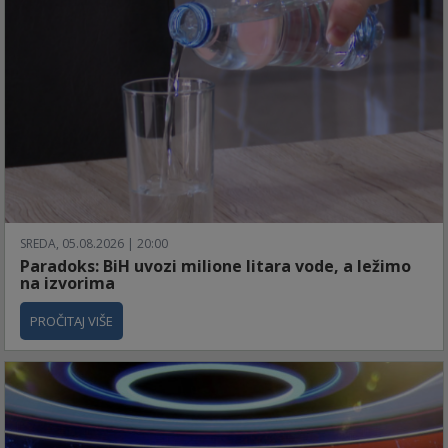
SREDA, 05.08.2026 | 20:00
Paradoks: BiH uvozi milione litara vode, a ležimo
na izvorima
PROČITAJ VIŠE