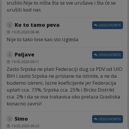
srušilo.Nije to ništa šta se sve urušava i šta će se
urušiti kod nas
Ko to tamo peva
ODGOVORITE
19.05.2026 08:48
Nije to tako lose kao sto izgleda
Peljave
ODGOVORITE
19.05.2026 09:11
Zasto Srpska ne plati Federaciji dug za PDV od UIO
BiH i zasto Srpska ne pristane na istinite, a ne da
budemo iskreni, lazne koeficijente jer Federacija
uplati cca. 73%, Srpska cca. 25% i Brcko Distrikt
cca. 2% i da se ova trakavica oko prelaza Gradiska
konacno zavrsi!
Simo
ODGOVORITE
19.05.2026 09:20