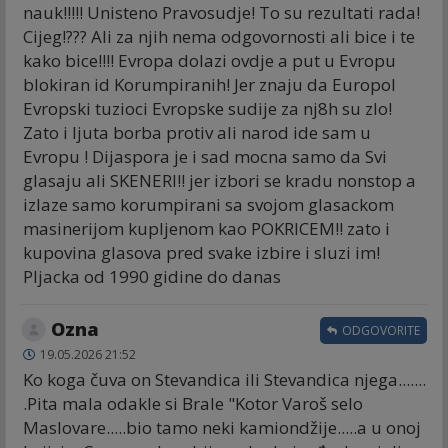
nauk!!!!! Unisteno Pravosudje! To su rezultati rada!
Cijeg!??? Ali za njih nema odgovornosti ali bice i te
kako bice!!!! Evropa dolazi ovdje a put u Evropu
blokiran id Korumpiranih! Jer znaju da Europol
Evropski tuzioci Evropske sudije za nj8h su zlo!
Zato i ljuta borba protiv ali narod ide sam u
Evropu ! Dijaspora je i sad mocna samo da Svi
glasaju ali SKENERI!! jer izbori se kradu nonstop a
izlaze samo korumpirani sa svojom glasackom
masinerijom kupljenom kao POKRICEM!! zato i
kupovina glasova pred svake izbire i sluzi im!
Pljacka od 1990 gidine do danas
Ozna
ODGOVORITE
19.05.2026 21:52
Ko koga čuva on Stevandica ili Stevandica njega.......
.Pita mala odakle si Brale "Kotor Varoš selo
Maslovare.....bio tamo neki kamiondžije.....a u onoj