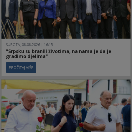
SUBOTA, 08.08.2026 | 16:15
"Srpsku su branili životima, na nama je da je
gradimo djelima"
PROČITAJ VIŠE