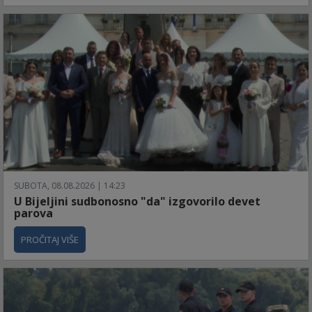
SUBOTA, 08.08.2026 | 14:23
U Bijeljini sudbonosno "da" izgovorilo devet
parova
PROČITAJ VIŠE