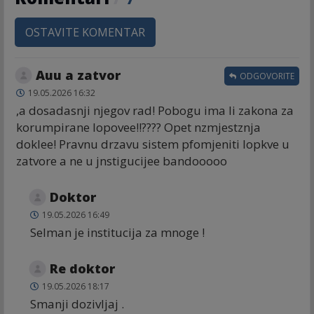
OSTAVITE KOMENTAR
Auu a zatvor
ODGOVORITE
19.05.2026 16:32
,a dosadasnji njegov rad! Pobogu ima li zakona za
korumpirane lopovee!!???? Opet nzmjestznja
doklee! Pravnu drzavu sistem pfomjeniti lopkve u
zatvore a ne u jnstigucijee bandooooo
Doktor
19.05.2026 16:49
Selman je institucija za mnoge !
Re doktor
19.05.2026 18:17
Smanji dozivljaj .