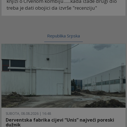
knjizi o Crvenom kombiju......kada izađe drugi dio
treba je dati obojici da izvrše "recenziju"
Republika Srpska
SUBOTA, 08.08.2026 | 16:48
Derventska fabrika cijevi “Unis” najveći poreski
dužnik