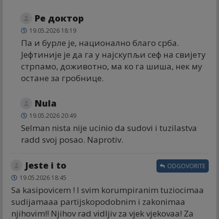
Ре доктор
19.05.2026 18:19
Па и бурле је, национално благо срба.
Јефтиније је да га у најскупљи сеф на свијету
стрпамо, доживотно, ма ко га шиша, нек му
остане за гробнице.
Nula
19.05.2026 20:49
Selman nista nije ucinio da sudovi i tuzilastva
radd svoj posao. Naprotiv.
Jeste i to
ODGOVORITE
19.05.2026 18:45
Sa kasipovicem ! I svim korumpiranim tuziocimaa
sudijamaaa partijskopodobnim i zakonimaa
njihovim!! Njihov rad vidljiv za vjek vjekovaa! Za