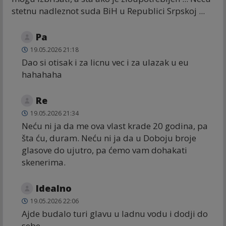
stetnu nadleznot suda BiH u Republici Srpskoj ...
Pa
19.05.2026 21:18
Dao si otisak i za licnu vec i za ulazak u eu
hahahaha
Re
19.05.2026 21:34
Neću ni ja da me ova vlast krade 20 godina, pa
šta ću, duram. Neću ni ja da u Doboju broje
glasove do ujutro, pa ćemo vam dohakati
skenerima.
Idealno
19.05.2026 22:06
Ajde budalo turi glavu u ladnu vodu i dodji do
sebe...