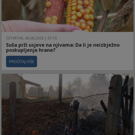
ČETVRTAK, 06.08.2026 | 07:15
Suša prži usjeve na njivama: Da li je neizbježno
poskupljenje hrane?
PROČITAJ VIŠE