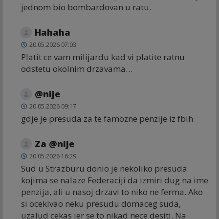
jednom bio bombardovan u ratu.
Hahaha
20.05.2026 07:03
Platit ce vam milijardu kad vi platite ratnu
odstetu okolnim drzavama…
@nije
20.05.2026 09:17
gdje je presuda za te famozne penzije iz fbih
Za @nije
20.05.2026 16:29
Sud u Strazburu donio je nekoliko presuda
kojima se nalaze Federaciji da izmiri dug na ime
penzija, ali u nasoj drzavi to niko ne ferma. Ako
si ocekivao neku presudu domaceg suda,
uzalud cekas jer se to nikad nece desiti. Na