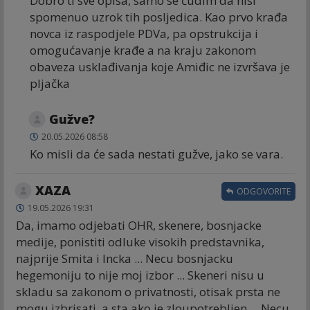
Dobro ti sve opisa, samo se čudim da nisi
spomenuo uzrok tih posljedica. Kao prvo krađa
novca iz raspodjele PDVa, pa opstrukcija i
omogućavanje krađe a na kraju zakonom
obaveza usklađivanja koje Amiđic ne izvršava je
pljačka
Gužve?
20.05.2026 08:58
Ko misli da će sada nestati gužve, jako se vara.
XAZA
ODGOVORITE
19.05.2026 19:31
Da, imamo odjebati OHR, skenere, bosnjacke
medije, ponistiti odluke visokih predstavnika,
najprije Smita i Incka ... Necu bosnjacku
hegemoniju to nije moj izbor ... Skeneri nisu u
skladu sa zakonom o privatnosti, otisak prsta ne
mogu izbrisati, a sta ako je zloupotrebljen ... Necu