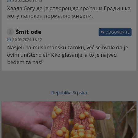
20.05.2026 17:46
Хвала богу да је отворен,да грађани Градишке
могу напокон нормално живети.
Šmit ode
ODGOVORITE
20.05.2026 18:52
Nasjeli na muslimansku zamku, već se hvale da je
ovim uništeno etničko glasanje, a to je najveći
bedem za nas!!
Republika Srpska