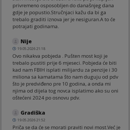
privremeno osposobljen do današnjeg dana
gdje je popustio.Stručnjaci kažu da bi ga
trebalo graditi iznova jer je nesiguran.A to će
potrajati godinama.
Nije
19.05.2026 21:18
Ovo nikakva pobjeda . Pušten most koji je
trebalo pustiti prije 6 mjeseci. Pobjeda će biti
kad nam FBIH isplati milijardu za penzije i 30
miliona sa kamatama što nam duguju od pdv
što je predviđeno pre 10 godina, a onda mi
njima od dijela tog novca isplatimo ako su oni
oštećeni 2024 po osnovu pdv.
Gradiška
19.05.2026 21:52
Priča se da će se morati praviti novi most.Već je