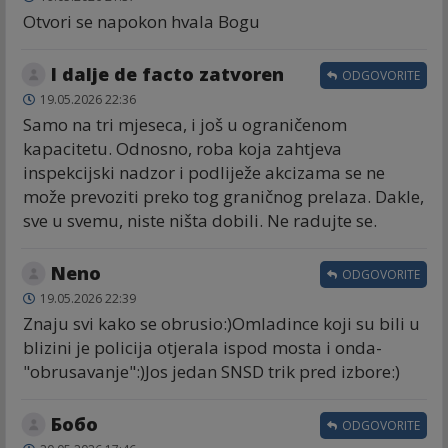
Otvori se napokon hvala Bogu
I dalje de facto zatvoren
ODGOVORITE
19.05.2026 22:36
Samo na tri mjeseca, i još u ograničenom
kapacitetu. Odnosno, roba koja zahtjeva
inspekcijski nadzor i podliježe akcizama se ne
može prevoziti preko tog graničnog prelaza. Dakle,
sve u svemu, niste ništa dobili. Ne radujte se.
Neno
ODGOVORITE
19.05.2026 22:39
Znaju svi kako se obrusio:)Omladince koji su bili u
blizini je policija otjerala ispod mosta i onda-
"obrusavanje":)Jos jedan SNSD trik pred izbore:)
Бобо
ODGOVORITE