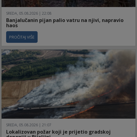
SREDA, 05.08.2026 | 22:08
Banjalučanin pijan palio vatru na njivi, napravio
haos
PROČITAJ VIŠE
SREDA, 05.08.2026 | 21:07
Lokalizovan požar koji je prijetio gradskoj
deponiji u Bijeljini