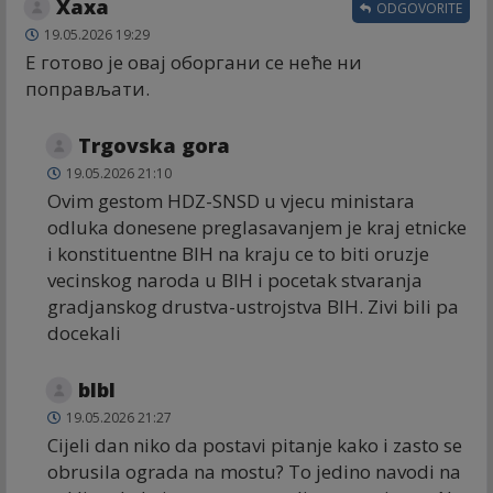
Хаха
ODGOVORITE
19.05.2026 19:29
Е готово је овај оборгани се неће ни
поправљати.
Trgovska gora
19.05.2026 21:10
Ovim gestom HDZ-SNSD u vjecu ministara
odluka donesene preglasavanjem je kraj etnicke
i konstituentne BIH na kraju ce to biti oruzje
vecinskog naroda u BIH i pocetak stvaranja
gradjanskog drustva-ustrojstva BIH. Zivi bili pa
docekali
blbl
19.05.2026 21:27
Cijeli dan niko da postavi pitanje kako i zasto se
obrusila ograda na mostu? To jedino navodi na