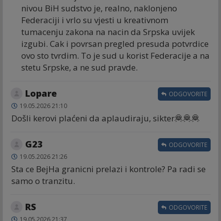
nivou BiH sudstvo je, realno, naklonjeno
Federaciji i vrlo su vjesti u kreativnom
tumacenju zakona na nacin da Srpska uvijek
izgubi. Cak i povrsan pregled presuda potvrdice
ovo sto tvrdim. To je sud u korist Federacije a na
stetu Srpske, a ne sud pravde.
Lopare
ODGOVORITE
19.05.2026 21:10
Došli kerovi plaćeni da aplaudiraju, sikter🦧🦧🦧
G23
ODGOVORITE
19.05.2026 21:26
Sta ce BejHa granicni prelazi i kontrole? Pa radi se
samo o tranzitu.
RS
ODGOVORITE
19.05.2026 21:37