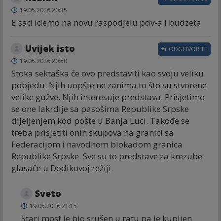
19.05.2026 20:35
E sad idemo na novu raspodjelu pdv-a i budzeta
Uvijek isto
ODGOVORITE
19.05.2026 20:50
Stoka sektaška će ovo predstaviti kao svoju veliku
pobjedu. Njih uopšte ne zanima to što su stvorene
velike gužve. Njih interesuje predstava. Prisjetimo
se one lakrdije sa pasošima Republike Srpske
dijeljenjem kod pošte u Banja Luci. Takođe se
treba prisjetiti onih skupova na granici sa
Federacijom i navodnom blokadom granica
Republike Srpske. Sve su to predstave za krezube
glasače u Dodikovoj režiji.
Sveto
19.05.2026 21:15
Stari most je bio srušen u ratu pa je kupljen