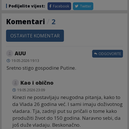
Podijelite vijest:
Facebook
Twitter
Komentari
/
2
OSTAVITE KOMENTAR
AUU
ODGOVORITE
19.05.2026 19:13
Sretno stigo gospodine Putine.
Kao i obično
19.05.2026 23:09
Kinezi ne postavljaju neugodna pitanja, kako to
da Vlada 26 godina već. I sami imaju doživotnog
vladara. Tja, zadnji put su pričali o tome kako
produžiti život do 150 godina. Naravno sebi, da
još duže vladaju. Beskonačno.