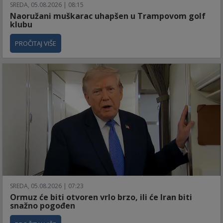
SREDA, 05.08.2026 | 08:15
Naoružani muškarac uhapšen u Trampovom golf
klubu
PROČITAJ VIŠE
SREDA, 05.08.2026 | 07:23
Ormuz će biti otvoren vrlo brzo, ili će Iran biti
snažno pogođen