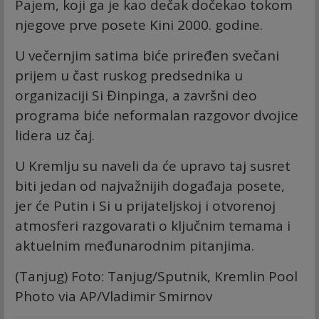
Pajem, koji ga je kao dečak dočekao tokom
njegove prve posete Kini 2000. godine.
U večernjim satima biće priređen svečani
prijem u čast ruskog predsednika u
organizaciji Si Đinpinga, a završni deo
programa biće neformalan razgovor dvojice
lidera uz čaj.
U Kremlju su naveli da će upravo taj susret
biti jedan od najvažnijih događaja posete,
jer će Putin i Si u prijateljskoj i otvorenoj
atmosferi razgovarati o ključnim temama i
aktuelnim međunarodnim pitanjima.
(Tanjug) Foto: Tanjug/Sputnik, Kremlin Pool
Photo via AP/Vladimir Smirnov