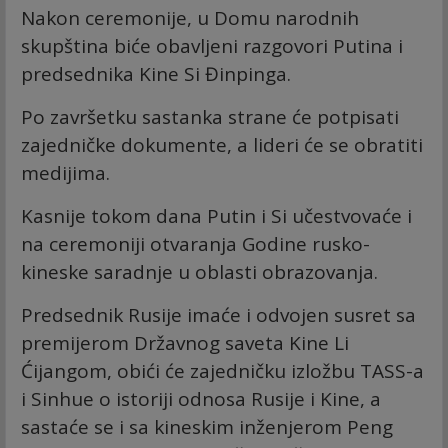
Nakon ceremonije, u Domu narodnih
skupština biće obavljeni razgovori Putina i
predsednika Kine Si Đinpinga.
Po završetku sastanka strane će potpisati
zajedničke dokumente, a lideri će se obratiti
medijima.
Kasnije tokom dana Putin i Si učestvovaće i
na ceremoniji otvaranja Godine rusko-
kineske saradnje u oblasti obrazovanja.
Predsednik Rusije imaće i odvojen susret sa
premijerom Državnog saveta Kine Li
Ćijangom, obići će zajedničku izložbu TASS-a
i Sinhue o istoriji odnosa Rusije i Kine, a
sastaće se i sa kineskim inženjerom Peng