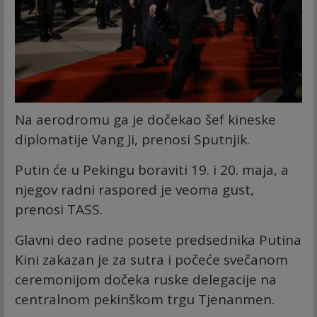
Na aerodromu ga je dočekao šef kineske
diplomatije Vang Ji, prenosi Sputnjik.
Putin će u Pekingu boraviti 19. i 20. maja, a
njegov radni raspored je veoma gust,
prenosi TASS.
Glavni deo radne posete predsednika Putina
Kini zakazan je za sutra i počeće svečanom
ceremonijom dočeka ruske delegacije na
centralnom pekinškom trgu Tjenanmen.